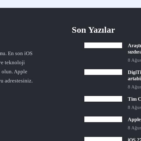
Son Yazılar
Araştı
sızdır
mu. En son iOS
8 Ağus
ve teknoloji
 olun. Apple
DigiTi
artabi
u adrestesiniz.
8 Ağus
Tim C
8 Ağus
Apple,
8 Ağus
iOS 27