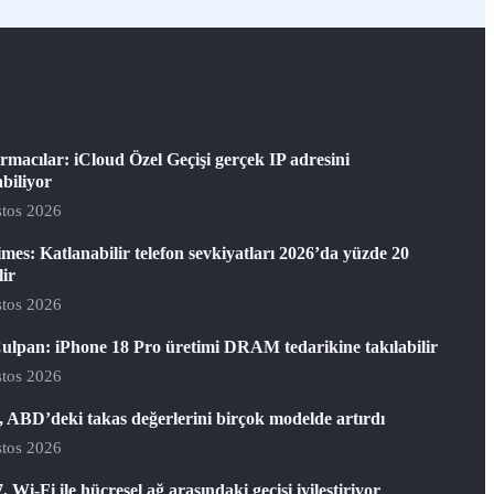
rmacılar: iCloud Özel Geçişi gerçek IP adresini
abiliyor
tos 2026
mes: Katlanabilir telefon sevkiyatları 2026’da yüzde 20
lir
tos 2026
ulpan: iPhone 18 Pro üretimi DRAM tedarikine takılabilir
tos 2026
 ABD’deki takas değerlerini birçok modelde artırdı
tos 2026
, Wi-Fi ile hücresel ağ arasındaki geçişi iyileştiriyor