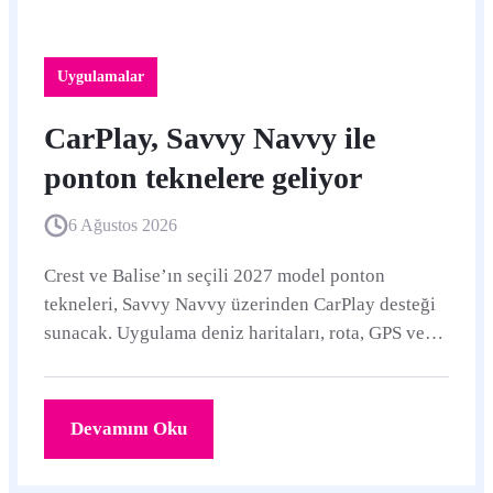
Uygulamalar
CarPlay, Savvy Navvy ile
ponton teknelere geliyor
6 Ağustos 2026
Crest ve Balise’ın seçili 2027 model ponton
tekneleri, Savvy Navvy üzerinden CarPlay desteği
sunacak. Uygulama deniz haritaları, rota, GPS ve
canlı hava durumunu uyumlu ekranlara taşıyor.
Devamını Oku