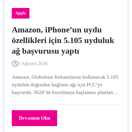
Apple
Amazon, iPhone’un uydu
özellikleri için 5.105 uyduluk
ağ başvurusu yaptı
3 Ağustos 2026
Amazon, Globalstar frekanslarını kullanacak 5.105
uyduluk doğrudan bağlantı ağı için FCC’ye
başvurdu. 2028’de kurulmaya başlaması planlanan
sistem, desteklenen iPhone ve Apple Watch
modellerindeki uydu hizmetlerinin kapasitesini
artırmayı hedefliyor.
Devamını Oku