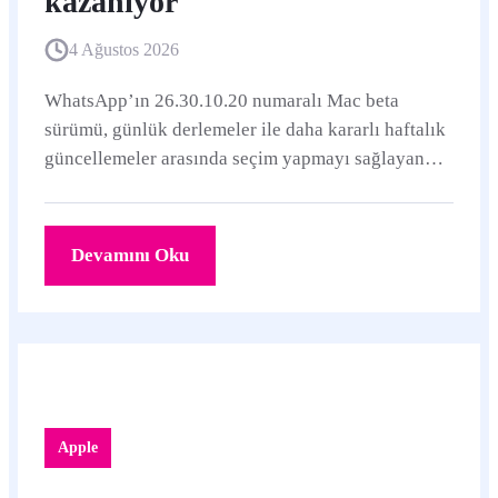
kazanıyor
4 Ağustos 2026
WhatsApp’ın 26.30.10.20 numaralı Mac beta
sürümü, günlük derlemeler ile daha kararlı haftalık
güncellemeler arasında seçim yapmayı sağlayan
yeni bir bölüm sunuyor. Özellik şimdilik sınırlı
sayıda beta kullanıcısına açılıyor.
Devamını Oku
Apple