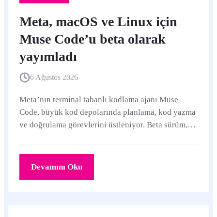
Meta, macOS ve Linux için
Muse Code’u beta olarak
yayımladı
6 Ağustos 2026
Meta’nın terminal tabanlı kodlama ajanı Muse
Code, büyük kod depolarında planlama, kod yazma
ve doğrulama görevlerini üstleniyor. Beta sürüm,
yeni Muse Spark 1.2 modeli ve oturum boyunca
çalışan arka plan ajanlarıyla geliyor.
Devamını Oku