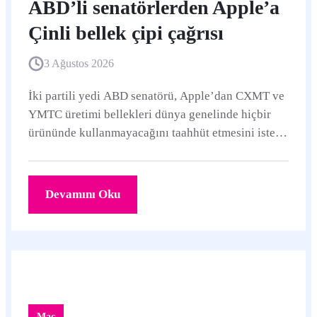
ABD’li senatörlerden Apple’a
Çinli bellek çipi çağrısı
3 Ağustos 2026
İki partili yedi ABD senatörü, Apple’dan CXMT ve
YMTC üretimi bellekleri dünya genelinde hiçbir
ürününde kullanmayacağını taahhüt etmesini istedi.
Tim Cook’a gönderilen mektupta yanıt için 21
Ağustos’a kadar süre verildi.
Devamını Oku
Mac