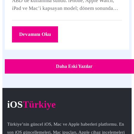
ABD’de kullanıma sundu. iPhone, Apple Watch,
iPad ve Mac’i kapsayan model; dönem sonunda
cihazı iade etme, yenileme veya kalan bedeli
ödeyerek satın alma seçenekleri sunuyor.
Devamını Oku
Daha Eski Yazılar
iOS
Türkiye
Türkiye’nin güncel iOS, Mac ve Apple haberleri platformu. En
son iOS güncellemeleri, Mac ipuçları, Apple cihaz incelemeleri