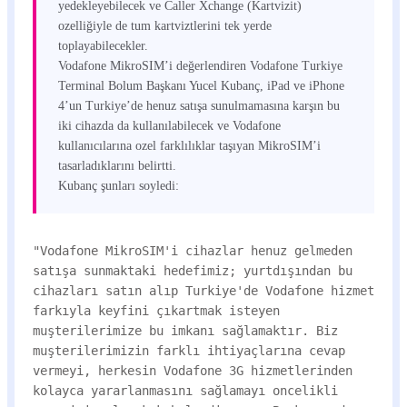
yedekleyebilecek ve Caller Xchange (Kartvizit)
ozelliğiyle de tum kartviztlerini tek yerde
toplayabilecekler.
Vodafone MikroSIM’i değerlendiren Vodafone Turkiye
Terminal Bolum Başkanı Yucel Kubanç, iPad ve iPhone
4’un Turkiye’de henuz satışa sunulmamasına karşın bu
iki cihazda da kullanılabilecek ve Vodafone
kullanıcılarına ozel farklılıklar taşıyan MikroSIM’i
tasarladıklarını belirtti.
Kubanç şunları soyledi:
"Vodafone MikroSIM'i cihazlar henuz gelmeden
satışa sunmaktaki hedefimiz; yurtdışından bu
cihazları satın alıp Turkiye'de Vodafone hizmet
farkıyla keyfini çıkartmak isteyen
muşterilerimize bu imkanı sağlamaktır. Biz
muşterilerimizin farklı ihtiyaçlarına cevap
vermeyi, herkesin Vodafone 3G hizmetlerinden
kolayca yararlanmasını sağlamayı oncelikli