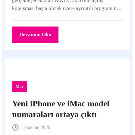
gerçekleşecek olan WWDC 2020'nin açılış
konuşması başta olmak üzere ayrıntılı programını
duyurdu.
Devamını Oku
Mac
Yeni iPhone ve iMac model
numaraları ortaya çıktı
11 Haziran 2020