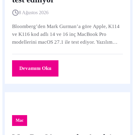
8 Ağustos 2026
Bloomberg’den Mark Gurman’a göre Apple, K114
ve K116 kod adlı 14 ve 16 inç MacBook Pro
modellerini macOS 27.1 ile test ediyor. Yazılım
takvimi ekim sonunu işaret etse de donanımın çıkışı
2027 başına sarkabilir.
Devamını Oku
Mac