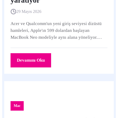
yaratıyor
29 Mayıs 2026
Acer ve Qualcomm'un yeni giriş seviyesi dizüstü
hamleleri, Apple'ın 599 dolardan başlayan
MacBook Neo modeliyle aynı alana yöneliyor.
ASUS tarafı da Apple'ın maliyet/verimlilik
stratejisinden öğrenilecek dersler olduğunu
söylüyor.
Devamını Oku
Mac