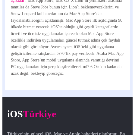
açıkladı
. Mac App Store, Mac OS X Lion’ın yenilikleri arasında
tanıtılsa da Steve Jobs bunun için Lion’ı beklemeyeceklerini ve
Snow Leopard kullanıcılarının da Mac App Store’dan
faydalanabileceğini açıklamıştı. Mac App Store ilk açıldığında 90
ülkede hizmet verecek. iOS’te olduğu gibi çeşitli kategorilerde
ücretli ve ücretsiz uygulamalar içerecek olan Mac App Store
özellikle indirilen uygulamaları güncel tutmak adına çok faydalı
olacak gibi görünüyor. Ayrıca aynen iOS’teki gibi uygulama
geliştiricilerine satışlardan %70’lik pay verilecek. Acaba Mac App
Store, App Store’un mobil uygulama alanında yarattığı devrimi
PC uygulamaları için gerçekleştirebilecek mi? 6 Ocak o kadar da
uzak değil, bekleyip göreceğiz.
iOS
Türkiye
Türkiye’nin güncel iOS, Mac ve Apple haberleri platformu. En