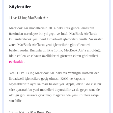
Söylentiler
11 ve 13 inç MacBook Air
MacBook Air modellerinin 2014’deki ufak güncellemesinin
üzerinden neredeyse bir yıl geçti ve Intel, MacBook Air’larda
kullanılabilecek yeni nesil Broadwell işlemcileri tanıttı. Şu sıralar
zaten MacBook Air’ların yeni işlemcilerle güncellenmesi
bekleniyordu. Bununla birlikte 13 inç MacBook Air’a ait olduğu
iddia edilen ve cihazın özelliklerini gösteren ekran görüntüleri
paylaşıldı
.
Yeni 11 ve 13 inç MacBook Air’daki tek yeniliğin Haswell’den
Broadwell işlemcilere geçiş olması, RAM ve kapasite
seçeneklerinin aynı kalması bekleniyor. Apple, etkinlikte kısa bir
süre ayırarak bu yeni modelleri duyurabilir ya da geçen sene de
olduğu gibi sessizce çevrimiçi mağazasında yeni ürünleri satışa
sunabilir.
13 inç Retina MacBook Pro