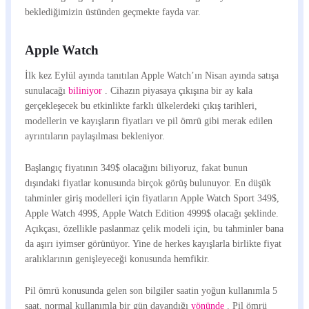
beklediğimizin üstünden geçmekte fayda var.
Apple Watch
İlk kez Eylül ayında tanıtılan Apple Watch’ın Nisan ayında satışa
sunulacağı
biliniyor
. Cihazın piyasaya çıkışına bir ay kala
gerçekleşecek bu etkinlikte farklı ülkelerdeki çıkış tarihleri,
modellerin ve kayışların fiyatları ve pil ömrü gibi merak edilen
ayrıntıların paylaşılması bekleniyor.
Başlangıç fiyatının 349$ olacağını biliyoruz, fakat bunun
dışındaki fiyatlar konusunda birçok görüş bulunuyor. En düşük
tahminler giriş modelleri için fiyatların Apple Watch Sport 349$,
Apple Watch 499$, Apple Watch Edition 4999$ olacağı şeklinde.
Açıkçası, özellikle paslanmaz çelik modeli için, bu tahminler bana
da aşırı iyimser görünüyor. Yine de herkes kayışlarla birlikte fiyat
aralıklarının genişleyeceği konusunda hemfikir.
Pil ömrü konusunda gelen son bilgiler saatin yoğun kullanımla 5
saat, normal kullanımla bir gün dayandığı
yönünde
. Pil ömrü