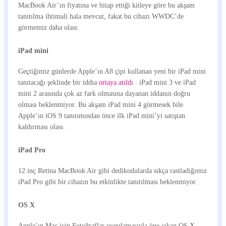
MacBook Air’ın fiyatına ve hitap ettiği kitleye göre bu akşam
tanıtılma ihtimali hala mevcut, fakat bu cihazı WWDC’de
görmemiz daha olası.
iPad mini
Geçtiğimiz günlerde Apple’ın A8 çipi kullanan yeni bir iPad mini
tanıtacağı şeklinde bir iddia
ortaya atıldı
. iPad mini 3 ve iPad
mini 2 arasında çok az fark olmasına dayanan iddanın doğru
olması beklenmiyor. Bu akşam iPad mini 4 görmesek bile
Apple’ın iOS 9 tanıtımından önce ilk iPad mini’yi satıştan
kaldırması olası.
iPad Pro
12 inç Retina MacBook Air gibi dedikodularda sıkça rastladığımız
iPad Pro gibi bir cihazın bu etkinlikte tanıtılması beklenmiyor.
OS X
Apple’ın Mac için Fotoğraflar uygulamasıyla öne çıkan OS X