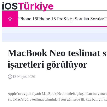
iOS
Türkiye
iPhone 16
iPhone 16 Pro
Sıkça Sorulan Sorular
T
MacBook Neo teslimat sü
işaretleri görülüyor
18 Mayıs 2026
Apple’ın uygun fiyatlı MacBook Neo modeli, çıkışından bu yana ta
9to5Mac’e göre teslimat tahminleri son günlerde ilk kez belirgin ş