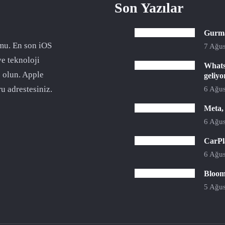
Son Yazılar
Gurman
mu. En son iOS
7 Ağus
ve teknoloji
Whats
 olun. Apple
geliyo
u adrestesiniz.
6 Ağus
Meta,
6 Ağus
CarPla
6 Ağus
Bloomb
5 Ağus