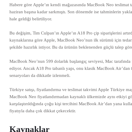
Habere göre Apple’ın kendi mağazasında MacBook Neo teslimat tar
haziran başına kadar sarkmıştı. Son dönemde ise tahminlerin yaklaş
hale geldiği belirtiliyor.
Bu değişim, Tim Culpan’ın Apple’ın A18 Pro çip siparişlerini artı
kaynaklarına göre Apple, MacBook Neo’nun ilk sürümü için tedari
şekilde hazırlık istiyor. Bu da ürünün beklenenden güçlü talep g
MacBook Neo’nun 599 dolarlık başlangıç seviyesi, Mac tarafında uz
ediyor. Ancak A18 Pro tabanlı yapı, onu klasik MacBook Air’dan fa
senaryoları da dikkatle izlenmeli.
Türkiye satışı, fiyatlandırma ve teslimat takvimi Apple Türkiye mağ
MacBook Neo fiyatlandırmadan kaynaklı ülkemizde aynı etkiyi göste
karşılaştırıldığında çoğu kişi tercihini MacBook Air’dan yana k
fiyatıyla daha çok dikkat çekecektir.
Kaynaklar