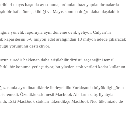
ihleri mayıs başında ay sonuna, ardından bazı yapılandırmalarda
ık bir hafta öne çekildiği ve Mayıs sonuna doğru daha ulaşılabilir
rdığına yönelik raporuyla aynı döneme denk geliyor. Culpan’ın
k kapasitesini 5-6 milyon adet aralığından 10 milyon adede çıkaracak
ördüğü yorumunu destekliyor.
un süredir beklenen daha erişilebilir dizüstü seçeneğini temsil
rklı bir konuma yerleştiriyor; bu yüzden stok verileri kadar kullanım
azasında ayrı dinamiklerle ilerleyebilir. Yurtdışında büyük ilgi gören
remedi. Özellikle eski nesil Macbook Air’ların satış fiyatıyla
ullandı. Eski MacBook stokları tükendikçe MacBook Neo ülkemizde de