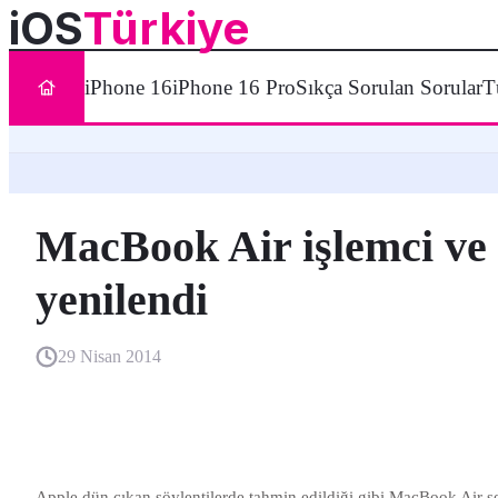
iOS
Türkiye
iPhone 16
iPhone 16 Pro
Sıkça Sorulan Sorular
T
MacBook Air işlemci ve f
yenilendi
29 Nisan 2014
Apple dün çıkan söylentilerde tahmin edildiği gibi MacBook Air s