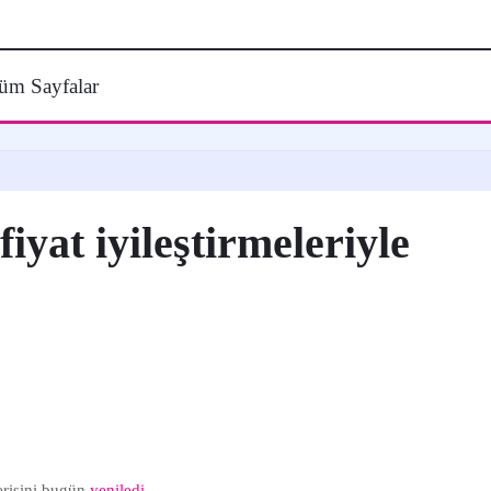
üm Sayfalar
iyat iyileştirmeleriyle
erisini bugün
yeniledi
.