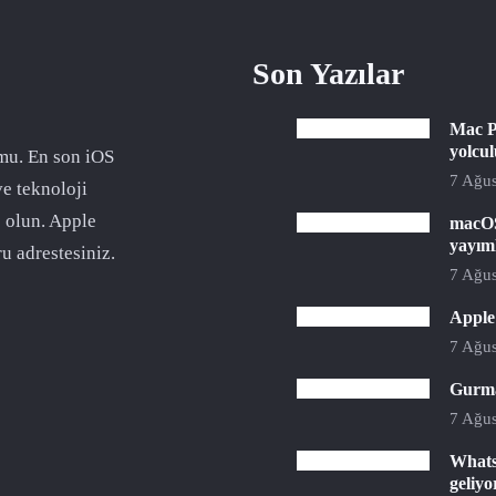
Son Yazılar
Mac P
yolcu
mu. En son iOS
7 Ağus
ve teknoloji
 olun. Apple
macOS
yayım
u adrestesiniz.
7 Ağus
Apple 
7 Ağus
Gurman
7 Ağus
Whats
geliyo