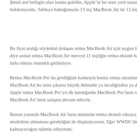
Şimdi asıl belirgin olan kısma gelelim. Apple’ın bu sene yeni tasa
bekleniyordu. Tabloya baktığımızda 13 inç MacBook Air ile 13 inç
Bu fiyat aralığı söylentisi dolaşan retina MacBook Air için uygun b
diye anılan retina MacBook Air mevcut 11 inçliğin retina ekranlı ha
farkı olması mantıklı görünüyor.
Retina MacBook Pro’da gördüğüm kadarıyla henüz retina ekranlar 
MacBook Air bu sene çıkarsa büyük ihtimalle ya inceliğinden ya
Apple retina MacBook Pro’yu ilk tanıttığında MacBook Pro’ların sa
MacBook Air’ların satışına devam edecek.
Bunun yanında MacBook Air’ların tümünün retina ekranlı olmaya h
modelinin olmaması gerektiğini de düşünüyorum. Eğer WWDC’de o
kalmayacağını tahmin ediyorum.