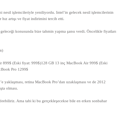
sil işlemcileriyle yeniliyordu. Intel’in gelecek nesil işlemcilerinin
z artışı ve fiyat indirimini tercih etti.
geleceği konusunda bize tahmin yapma şansı verdi. Öncelikle fiyatları
m)
 899$ (Eski fiyat: 999$)128 GB 13 inç MacBook Air 999$ (Eski
acBook Pro 1299$
d’e yaklaşması, retina MacBook Pro’dan uzaklaşması ve de 2012
şta olması.
görebiliriz. Ama tabi ki bu gerçekleşecekse bile en erken sonbahar