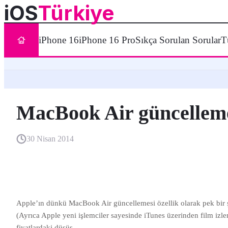
iOS
Türkiye
iPhone 16
iPhone 16 Pro
Sıkça Sorulan Sorular
T
MacBook Air güncellemes
30 Nisan 2014
Apple’ın dünkü MacBook Air güncellemesi özellik olarak pek bir şe
(Ayrıca Apple yeni işlemciler sayesinde iTunes üzerinden film izlem
fiyatlardaki düşüş.