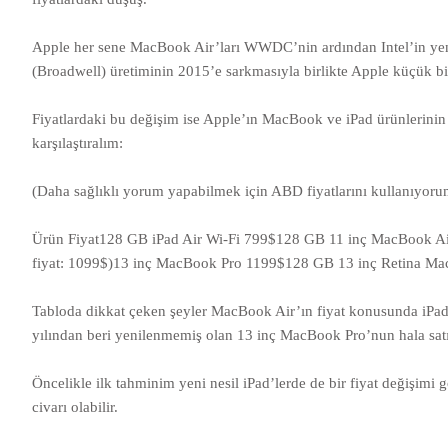
Apple her sene MacBook Air’ları WWDC’nin ardından Intel’in yeni ne
(Broadwell) üretiminin 2015’e sarkmasıyla birlikte Apple küçük bir hı
Fiyatlardaki bu değişim ise Apple’ın MacBook ve iPad ürünlerinin 
karşılaştıralım:
(Daha sağlıklı yorum yapabilmek için ABD fiyatlarını kullanıyoru
Ürün Fiyat128 GB iPad Air Wi-Fi 799$128 GB 11 inç MacBook Air
fiyat: 1099$)13 inç MacBook Pro 1199$128 GB 13 inç Retina M
Tabloda dikkat çeken şeyler MacBook Air’ın fiyat konusunda iPa
yılından beri yenilenmemiş olan 13 inç MacBook Pro’nun hala satı
Öncelikle ilk tahminim yeni nesil iPad’lerde de bir fiyat değişimi 
civarı olabilir.