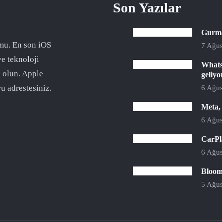
Son Yazılar
Gurman
mu. En son iOS
7 Ağus
ve teknoloji
Whats
 olun. Apple
geliyo
u adrestesiniz.
6 Ağus
Meta,
6 Ağus
CarPla
6 Ağus
Bloomb
5 Ağus