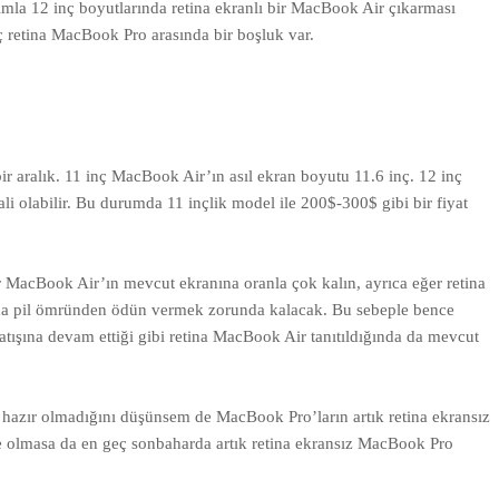
rımla 12 inç boyutlarında retina ekranlı bir MacBook Air çıkarması
 retina MacBook Pro arasında bir boşluk var.
ir aralık. 11 inç MacBook Air’ın asıl ekran boyutu 11.6 inç. 12 inç
li olabilir. Bu durumda 11 inçlik model ile 200$-300$ gibi bir fiyat
MacBook Air’ın mevcut ekranına oranla çok kalın, ayrıca eğer retina
 da pil ömründen ödün vermek zorunda kalacak. Bu sebeple bence
tışına devam ettiği gibi retina MacBook Air tanıtıldığında da mevcut
azır olmadığını düşünsem de MacBook Pro’ların artık retina ekransız
lmasa da en geç sonbaharda artık retina ekransız MacBook Pro