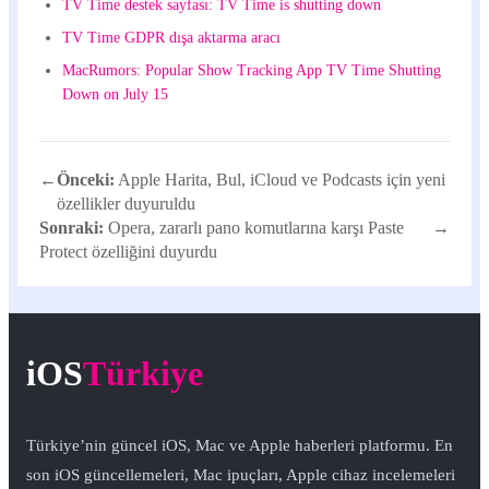
TV Time destek sayfası: TV Time is shutting down
TV Time GDPR dışa aktarma aracı
MacRumors: Popular Show Tracking App TV Time Shutting
Down on July 15
←
Önceki:
Apple Harita, Bul, iCloud ve Podcasts için yeni
özellikler duyuruldu
Sonraki:
Opera, zararlı pano komutlarına karşı Paste
→
Protect özelliğini duyurdu
iOS
Türkiye
Türkiye’nin güncel iOS, Mac ve Apple haberleri platformu. En
son iOS güncellemeleri, Mac ipuçları, Apple cihaz incelemeleri