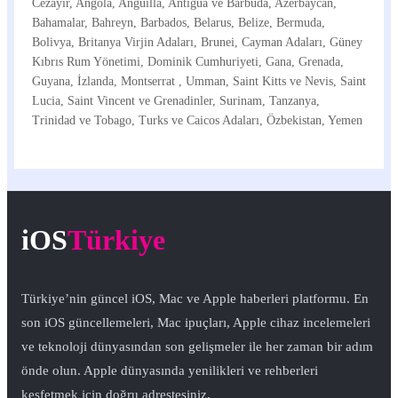
Cezayir, Angola, Anguilla, Antigua ve Barbuda, Azerbaycan,
Bahamalar, Bahreyn, Barbados, Belarus, Belize, Bermuda,
Bolivya, Britanya Virjin Adaları, Brunei, Cayman Adaları, Güney
Kıbrıs Rum Yönetimi, Dominik Cumhuriyeti, Gana, Grenada,
Guyana, İzlanda, Montserrat , Umman, Saint Kitts ve Nevis, Saint
Lucia, Saint Vincent ve Grenadinler, Surinam, Tanzanya,
Trinidad ve Tobago, Turks ve Caicos Adaları, Özbekistan, Yemen
iOS
Türkiye
Türkiye’nin güncel iOS, Mac ve Apple haberleri platformu. En
son iOS güncellemeleri, Mac ipuçları, Apple cihaz incelemeleri
ve teknoloji dünyasından son gelişmeler ile her zaman bir adım
önde olun. Apple dünyasında yenilikleri ve rehberleri
keşfetmek için doğru adrestesiniz.