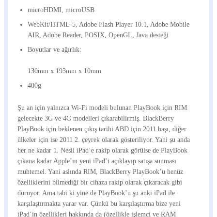
microHDMI, microUSB
WebKit/HTML-5, Adobe Flash Player 10.1, Adobe Mobile
AIR, Adobe Reader, POSIX, OpenGL, Java desteği
Boyutlar ve ağırlık:
130mm x 193mm x 10mm
400g
Şu an için yalnızca Wi-Fi modeli bulunan PlayBook için RIM
gelecekte 3G ve 4G modelleri çıkarabilirmiş. BlackBerry
PlayBook için beklenen çıkış tarihi ABD için 2011 başı, diğer
ülkeler için ise 2011 2. çeyrek olarak gösteriliyor. Yani şu anda
her ne kadar 1. Nesil iPad’e rakip olarak görülse de PlayBook
çıkana kadar Apple’ın yeni iPad’i açıklayıp satışa sunması
muhtemel. Yani aslında RIM, BlackBerry PlayBook’u henüz
özelliklerini bilmediği bir cihaza rakip olarak çıkaracak gibi
duruyor. Ama tabi ki yine de PlayBook’u şu anki iPad ile
karşılaştırmakta yarar var. Çünkü bu karşılaştırma bize yeni
iPad’in özellikleri hakkında da (özellikle işlemci ve RAM