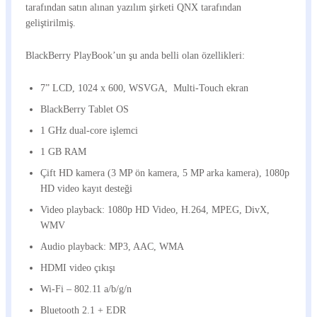
tarafından satın alınan yazılım şirketi QNX tarafından
geliştirilmiş.
BlackBerry PlayBook’un şu anda belli olan özellikleri:
7” LCD, 1024 x 600, WSVGA, Multi-Touch ekran
BlackBerry Tablet OS
1 GHz dual-core işlemci
1 GB RAM
Çift HD kamera (3 MP ön kamera, 5 MP arka kamera), 1080p
HD video kayıt desteği
Video playback: 1080p HD Video, H.264, MPEG, DivX,
WMV
Audio playback: MP3, AAC, WMA
HDMI video çıkışı
Wi-Fi – 802.11 a/b/g/n
Bluetooth 2.1 + EDR