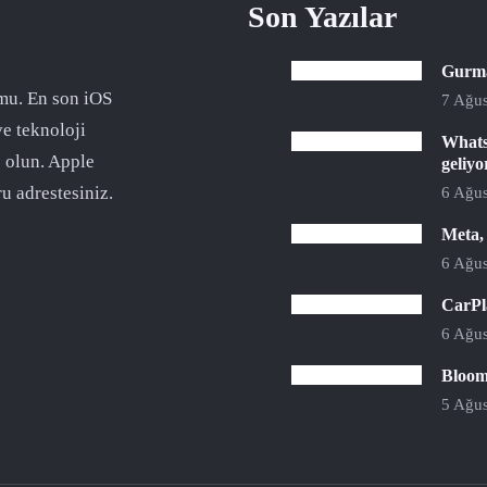
Son Yazılar
Gurman
mu. En son iOS
7 Ağus
ve teknoloji
Whats
 olun. Apple
geliyo
u adrestesiniz.
6 Ağus
Meta,
6 Ağus
CarPla
6 Ağus
Bloomb
5 Ağus