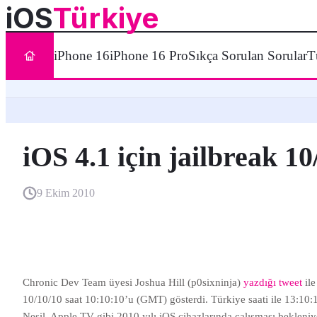
iOS
Türkiye
iPhone 16
iPhone 16 Pro
Sıkça Sorulan Sorular
T
iOS 4.1 için jailbreak 1
9 Ekim 2010
Chronic Dev Team üyesi Joshua Hill (p0sixninja)
yazdığı tweet
il
10/10/10 saat 10:10:10’u (GMT) gösterdi. Türkiye saati ile 13:10:
Nesil, Apple TV gibi 2010 yılı iOS cihazlarında çalışması bekleniy