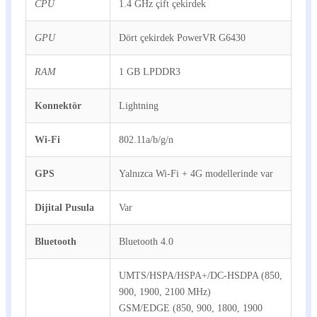
CPU
1.4 GHz çift çekirdek
GPU
Dört çekirdek PowerVR G6430
RAM
1 GB LPDDR3
Konnektör
Lightning
Wi-Fi
802.11a/b/g/n
GPS
Yalnızca Wi-Fi + 4G modellerinde var
Dijital Pusula
Var
Bluetooth
Bluetooth 4.0
UMTS/HSPA/HSPA+/DC-HSDPA (850,
900, 1900, 2100 MHz)
GSM/EDGE (850, 900, 1800, 1900