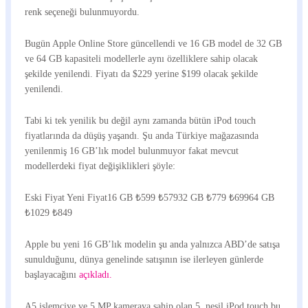
renk seçeneği bulunmuyordu.
Bugün Apple Online Store güncellendi ve 16 GB model de 32 GB
ve 64 GB kapasiteli modellerle aynı özelliklere sahip olacak
şekilde yenilendi. Fiyatı da $229 yerine $199 olacak şekilde
yenilendi.
Tabi ki tek yenilik bu değil aynı zamanda bütün iPod touch
fiyatlarında da düşüş yaşandı. Şu anda Türkiye mağazasında
yenilenmiş 16 GB’lık model bulunmuyor fakat mevcut
modellerdeki fiyat değişiklikleri şöyle:
Eski Fiyat Yeni Fiyat16 GB ₺599 ₺57932 GB ₺779 ₺69964 GB
₺1029 ₺849
Apple bu yeni 16 GB’lık modelin şu anda yalnızca ABD’de satışa
sunulduğunu, dünya genelinde satışının ise ilerleyen günlerde
başlayacağını
açıkladı.
A5 işlemciye ve 5 MP kameraya sahip olan 5. nesil iPod touch bu