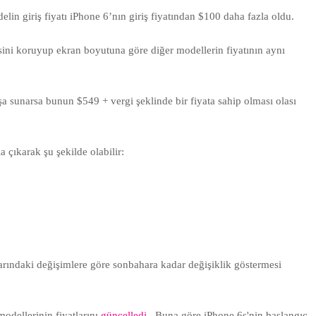
lin giriş fiyatı iPhone 6’nın giriş fiyatından $100 daha fazla oldu.
yesini koruyup ekran boyutuna göre diğer modellerin fiyatının aynı
şa sunarsa bunun $549 + vergi şeklinde bir fiyata sahip olması olası
 çıkarak şu şekilde olabilir:
larındaki değişimlere göre sonbahara kadar değişiklik göstermesi
odellerinin fiyatlarını
güncelledi
. Buna göre iPhone 6s'nin başlangıç