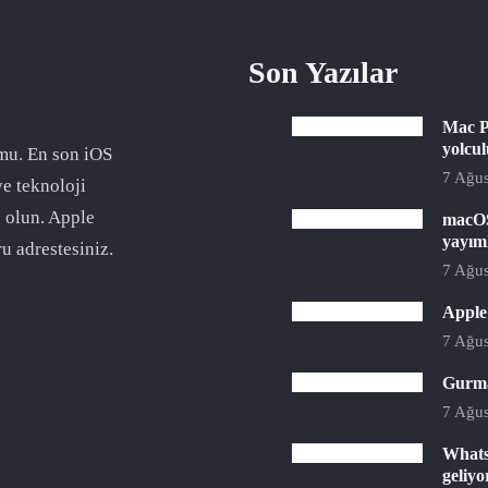
Son Yazılar
Mac P
yolcu
mu. En son iOS
7 Ağus
ve teknoloji
 olun. Apple
macOS
yayım
u adrestesiniz.
7 Ağus
Apple 
7 Ağus
Gurman
7 Ağus
Whats
geliyo