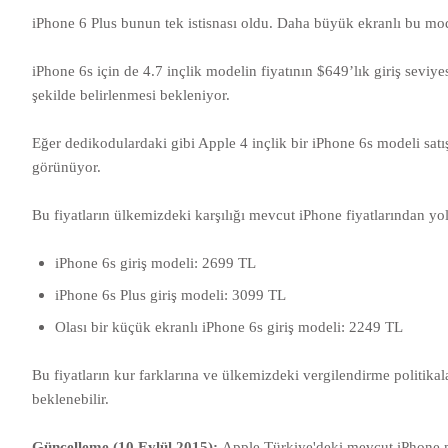
iPhone 6 Plus bunun tek istisnası oldu. Daha büyük ekranlı bu mode
iPhone 6s için de 4.7 inçlik modelin fiyatının $649’lık giriş sevi
şekilde belirlenmesi bekleniyor.
Eğer dedikodulardaki gibi Apple 4 inçlik bir iPhone 6s modeli satı
görünüyor.
Bu fiyatların ülkemizdeki karşılığı mevcut iPhone fiyatlarından yola
iPhone 6s giriş modeli: 2699 TL
iPhone 6s Plus giriş modeli: 3099 TL
Olası bir küçük ekranlı iPhone 6s giriş modeli: 2249 TL
Bu fiyatların kur farklarına ve ülkemizdeki vergilendirme politika
beklenebilir.
Güncelleme (10 Eylül 2015):
Apple Türkiye'deki mevcut iPhone m