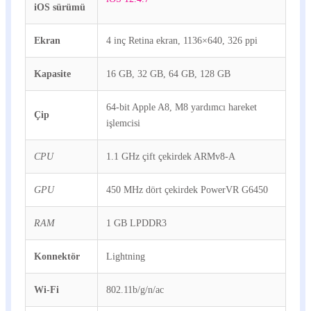
iOS sürümü
Ekran
4 inç Retina ekran, 1136×640, 326 ppi
Kapasite
16 GB, 32 GB, 64 GB, 128 GB
64-bit Apple A8, M8 yardımcı hareket
Çip
işlemcisi
CPU
1.1 GHz çift çekirdek ARMv8-A
GPU
450 MHz dört çekirdek PowerVR G6450
RAM
1 GB LPDDR3
Konnektör
Lightning
Wi-Fi
802.11b/g/n/ac