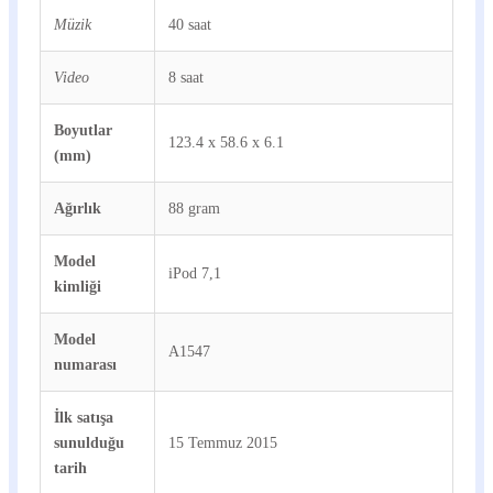
Müzik
40 saat
Video
8 saat
Boyutlar
123.4 x 58.6 x 6.1
(mm)
Ağırlık
88 gram
Model
iPod 7,1
kimliği
Model
A1547
numarası
İlk satışa
sunulduğu
15 Temmuz 2015
tarih