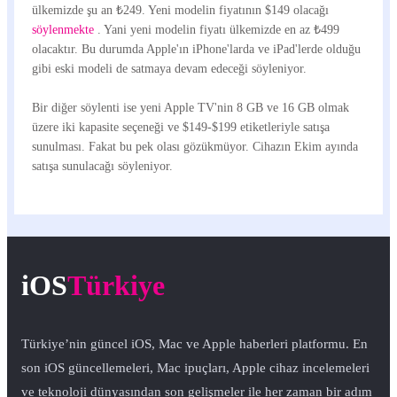
ülkemizde şu an ₺249. Yeni modelin fiyatının $149 olacağı
söylenmekte
. Yani yeni modelin fiyatı ülkemizde en az ₺499
olacaktır. Bu durumda Apple'ın iPhone'larda ve iPad'lerde olduğu
gibi eski modeli de satmaya devam edeceği söyleniyor.
Bir diğer söylenti ise yeni Apple TV'nin 8 GB ve 16 GB olmak
üzere iki kapasite seçeneği ve $149-$199 etiketleriyle satışa
sunulması. Fakat bu pek olası gözükmüyor. Cihazın Ekim ayında
satışa sunulacağı söyleniyor.
iOS
Türkiye
Türkiye’nin güncel iOS, Mac ve Apple haberleri platformu. En
son iOS güncellemeleri, Mac ipuçları, Apple cihaz incelemeleri
ve teknoloji dünyasından son gelişmeler ile her zaman bir adım