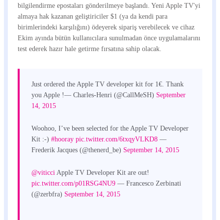
bilgilendirme epostaları gönderilmeye başlandı. Yeni Apple TV'yi
almaya hak kazanan geliştiriciler $1 (ya da kendi para
birimlerindeki karşılığını) ödeyerek sipariş verebilecek ve cihaz
Ekim ayında bütün kullanıcılara sunulmadan önce uygulamalarını
test ederek hazır hale getirme fırsatına sahip olacak.
Just ordered the Apple TV developer kit for 1€. Thank
you Apple !— Charles-Henri (@CallMeSH)
September
14, 2015
Woohoo, I’ve been selected for the Apple TV Developer
Kit :-)
#hooray
pic.twitter.com/6txqyVLKD8
—
Frederik Jacques (@thenerd_be)
September 14, 2015
@viticci
Apple TV Developer Kit are out!
pic.twitter.com/p01RSG4NU9
— Francesco Zerbinati
(@zerbfra)
September 14, 2015