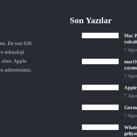
Son Yazılar
Mac P
yolcu
mu. En son iOS
7 Ağus
ve teknoloji
 olun. Apple
macOS
yayım
u adrestesiniz.
7 Ağus
Apple 
7 Ağus
Gurman
7 Ağus
Whats
geliyo