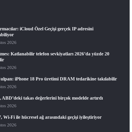
rmacılar: iCloud Özel Geçişi gerçek IP adresini
abiliyor
tos 2026
mes: Katlanabilir telefon sevkiyatları 2026’da yüzde 20
lir
tos 2026
ulpan: iPhone 18 Pro üretimi DRAM tedarikine takılabilir
tos 2026
 ABD’deki takas değerlerini birçok modelde artırdı
tos 2026
, Wi-Fi ile hücresel ağ arasındaki geçişi iyileştiriyor
tos 2026