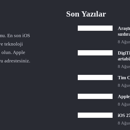
Son Yazılar
Araştı
sızdır
mu. En son iOS
8 Ağus
ve teknoloji
 olun. Apple
DigiTi
artabi
u adrestesiniz.
8 Ağus
Tim C
8 Ağus
Apple,
8 Ağus
iOS 27
8 Ağus