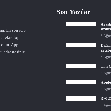
Son Yazılar
Araştı
sızdır
mu. En son iOS
8 Ağus
ve teknoloji
 olun. Apple
DigiTi
artabi
u adrestesiniz.
8 Ağus
Tim C
8 Ağus
Apple,
8 Ağus
iOS 27
8 Ağus