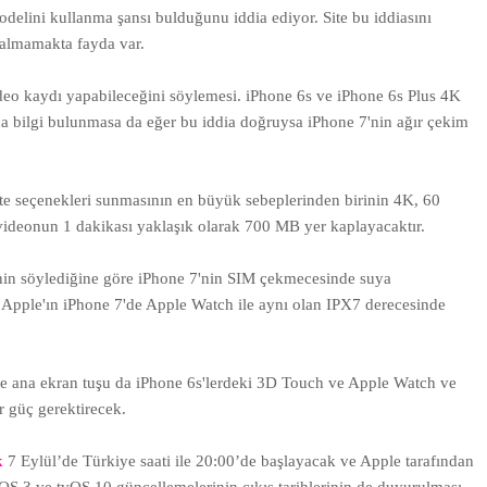
odelini kullanma şansı bulduğunu iddia ediyor. Site bu iddiasını
e almamakta fayda var.
ideo kaydı yapabileceğini söylemesi. iPhone 6s ve iPhone 6s Plus 4K
a bilgi bulunmasa da eğer bu iddia doğruysa iPhone 7'nin ağır çekim
te seçenekleri sunmasının en büyük sebeplerinden birinin 4K, 60
 videonun 1 dakikası yaklaşık olarak 700 MB yer kaplayacaktır.
tenin söylediğine göre iPhone 7'nin SIM çekmecesinde suya
o Apple'ın iPhone 7'de Apple Watch ile aynı olan IPX7 derecesinde
öre ana ekran tuşu da iPhone 6s'lerdeki 3D Touch ve Apple Watch ve
r güç gerektirecek.
ik
7 Eylül’de Türkiye saati ile 20:00’de başlayacak ve Apple tarafından
hOS 3 ve tvOS 10 güncellemelerinin çıkış tarihlerinin de duyurulması