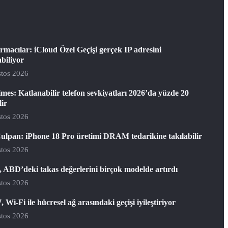
rmacılar: iCloud Özel Geçişi gerçek IP adresini
abiliyor
tos 2026
mes: Katlanabilir telefon sevkiyatları 2026’da yüzde 20
lir
tos 2026
ulpan: iPhone 18 Pro üretimi DRAM tedarikine takılabilir
tos 2026
 ABD’deki takas değerlerini birçok modelde artırdı
tos 2026
, Wi-Fi ile hücresel ağ arasındaki geçişi iyileştiriyor
tos 2026