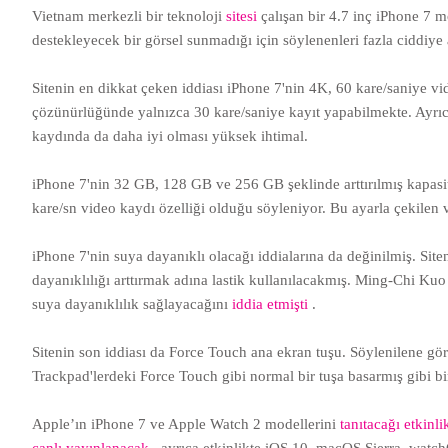
Vietnam merkezli bir teknoloji
sitesi
çalışan bir 4.7 inç iPhone 7 m
destekleyecek bir görsel sunmadığı için söylenenleri fazla ciddiy
Sitenin en dikkat çeken iddiası iPhone 7'nin 4K, 60 kare/saniye v
çözünürlüğünde yalnızca 30 kare/saniye kayıt yapabilmekte. Ayrıc
kaydında da daha iyi olması yüksek ihtimal.
iPhone 7'nin 32 GB, 128 GB ve 256 GB şeklinde arttırılmış kapasi
kare/sn video kaydı özelliği olduğu söyleniyor. Bu ayarla çekilen
iPhone 7'nin suya dayanıklı olacağı iddialarına da değinilmiş. Si
dayanıklılığı arttırmak adına lastik kullanılacakmış. Ming-Chi Ku
suya dayanıklılık sağlayacağını
iddia etmişti
.
Sitenin son iddiası da Force Touch ana ekran tuşu. Söylenilene g
Trackpad'lerdeki Force Touch gibi normal bir tuşa basarmış gibi bi
Apple’ın iPhone 7 ve Apple Watch 2 modellerini
tanıtacağı etkinl
canlı yayınlanacak
, ayrıca etkinlikte iOS 10, macOS Sierra, watc