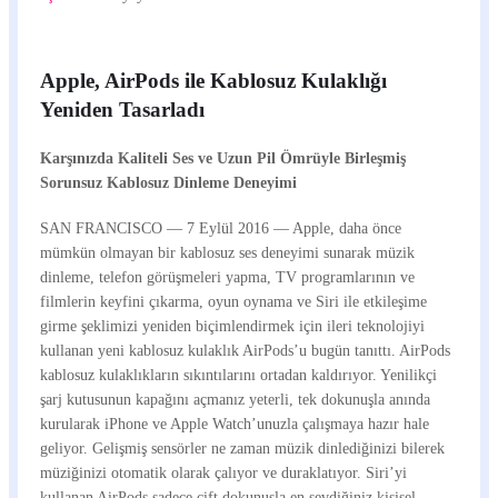
Apple, AirPods ile Kablosuz Kulaklığı
Yeniden Tasarladı
Karşınızda Kaliteli Ses ve Uzun Pil Ömrüyle Birleşmiş
Sorunsuz Kablosuz Dinleme Deneyimi
SAN FRANCISCO — 7 Eylül 2016 — Apple, daha önce
mümkün olmayan bir kablosuz ses deneyimi sunarak müzik
dinleme, telefon görüşmeleri yapma, TV programlarının ve
filmlerin keyfini çıkarma, oyun oynama ve Siri ile etkileşime
girme şeklimizi yeniden biçimlendirmek için ileri teknolojiyi
kullanan yeni kablosuz kulaklık AirPods’u bugün tanıttı. AirPods
kablosuz kulaklıkların sıkıntılarını ortadan kaldırıyor. Yenilikçi
şarj kutusunun kapağını açmanız yeterli, tek dokunuşla anında
kurularak iPhone ve Apple Watch’unuzla çalışmaya hazır hale
geliyor. Gelişmiş sensörler ne zaman müzik dinlediğinizi bilerek
müziğinizi otomatik olarak çalıyor ve duraklatıyor. Siri’yi
kullanan AirPods sadece çift dokunuşla en sevdiğiniz kişisel