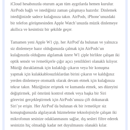
iCloud hesabınızda oturum açan tüm aygıtlarda hemen kurulur.
AirPods bağlı ve istediğiniz zaman çalışmaya hazırdır. Dinlemek
istediğinizde sadece kulağınıza takın. AirPods, iPhone’unuzdaki
bir telefon görüşmesinden Apple Watch’unuzda müzik dinlemeye
akıllıca ve kesintisiz bir şekilde geçer.
Tamamen yeni Apple W1 çip, her AirPod’da bulunan ve yalnızca
siz dinlemeye hazır olduğunuzda çalmak için AirPods’un
kulağınızda olduğunu algılamak üzere W1 çiple birlikte çalışan iki
optik sensör ve ivmeölçerle çığır açıcı yenilikleri olanaklı kılıyor.
Müziği duraklatmak için kulaklığı çıkarın veya bir konuşma
yapmak için kulakkablosuzlıklardan birini çıkarın ve kaldığınız
yerden dinlemeye otomatik olarak devam etmek için kulağınıza
tekrar takın. Müziğinize erişmek ve kumanda etmek, ses düzeyini
değiştirmek, pil ömrünü kontrol etmek veya başka bir Siri
görevini gerçekleştirmek için AirPods’unuza çift dokunarak
Siri’ye erişin. Her AirPod’da bulunan ek bir ivmeölçer siz
konuştuğunuzda algılayarak hüzmeleme teknolojisiyle çalışan iki
mikrofonun sesinize odaklanmasını sağlar, dış sesleri filtre ederek
sesinizin hiç olmadığı kadar net duyulmasını olanaklı kılar.