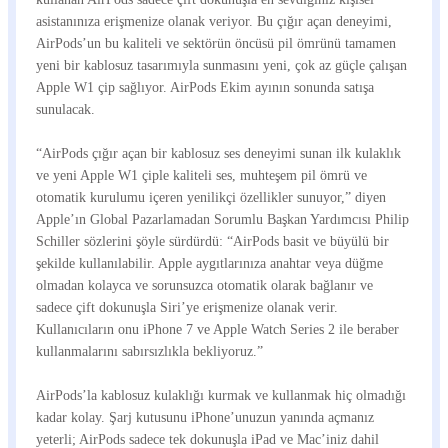
asistanınıza erişmenize olanak veriyor. Bu çığır açan deneyimi,
AirPods’un bu kaliteli ve sektörün öncüsü pil ömrünü tamamen
yeni bir kablosuz tasarımıyla sunmasını yeni, çok az güçle çalışan
Apple W1 çip sağlıyor. AirPods Ekim ayının sonunda satışa
sunulacak.
“AirPods çığır açan bir kablosuz ses deneyimi sunan ilk kulaklık
ve yeni Apple W1 çiple kaliteli ses, muhteşem pil ömrü ve
otomatik kurulumu içeren yenilikçi özellikler sunuyor,” diyen
Apple’ın Global Pazarlamadan Sorumlu Başkan Yardımcısı Philip
Schiller sözlerini şöyle sürdürdü: “AirPods basit ve büyülü bir
şekilde kullanılabilir. Apple aygıtlarınıza anahtar veya düğme
olmadan kolayca ve sorunsuzca otomatik olarak bağlanır ve
sadece çift dokunuşla Siri’ye erişmenize olanak verir.
Kullanıcıların onu iPhone 7 ve Apple Watch Series 2 ile beraber
kullanmalarını sabırsızlıkla bekliyoruz.”
AirPods’la kablosuz kulaklığı kurmak ve kullanmak hiç olmadığı
kadar kolay. Şarj kutusunu iPhone’unuzun yanında açmanız
yeterli; AirPods sadece tek dokunuşla iPad ve Mac’iniz dahil