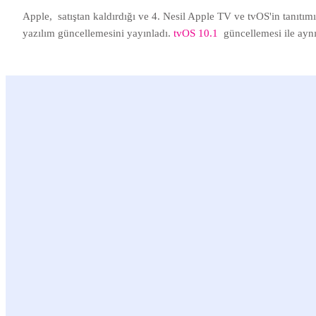
Apple, satıştan kaldırdığı ve 4. Nesil Apple TV ve tvOS'in tanıtı
yazılım güncellemesini yayınladı.
tvOS 10.1
güncellemesi ile ayn