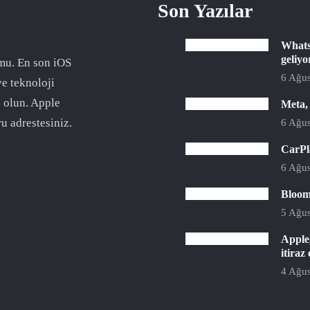
Son Yazılar
Whats
geliyo
mu. En son iOS
6 Ağus
ve teknoloji
 olun. Apple
Meta,
u adrestesiniz.
6 Ağus
CarPla
6 Ağus
Bloomb
5 Ağus
Apple,
itiraz 
4 Ağus