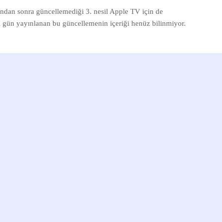
mından sonra güncellemediği 3. nesil Apple TV için de
ı gün yayınlanan bu güncellemenin içeriği henüz bilinmiyor.