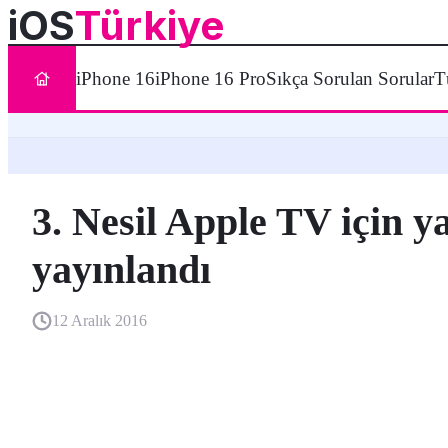
iOS
Türkiye
iPhone 16
iPhone 16 Pro
Sıkça Sorulan Sorular
T
3. Nesil Apple TV için y
yayınlandı
12 Aralık 2016