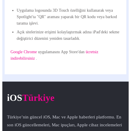
Uygulama logosunda 3D Touch özelliğini kullanarak veya
Spotlight'ta "QR" araması yaparak bir QR kodu veya barkod
tarama işlevi.
Açık sitelerinize erişimi kolaylaştırmak adına iPad'deki sekme
değiştirici düzenini yeniden tasarladık.
Google Chrome
uygulamasını App Store'dan
ücretsiz
indirebilirsiniz
.
iOS
Türkiye
Türkiye’nin güncel iOS, Mac ve Apple haberleri platformu. En
son iOS güncellemeleri, Mac ipuçları, Apple cihaz incelemeleri