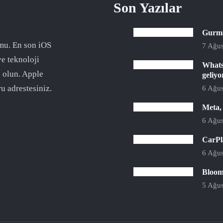
Son Yazılar
Gurman
mu. En son iOS
7 Ağus
ve teknoloji
Whats
 olun. Apple
geliyo
u adrestesiniz.
6 Ağus
Meta,
6 Ağus
CarPla
6 Ağus
Bloomb
5 Ağus