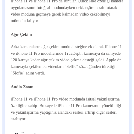
iPhone 11 ve iPhone 11 Pro'da sunulan QuickTake özelliği kamera
uygulamasının fotoğraf modundayken deklanşöre basılı tutarak
video moduna geçmeye gerek kalmadan video çekebilmeyi
mümkün kılıyor.
Ağır Çekim
Arka kameraların ağır çekim modu desteğine ek olarak iPhone 11
ve iPhone 11 Pro modellerinde TrueDepth kameraya da saniyede
120 kareye kadar ağır çekim video çekme desteği geldi. Apple ön
kamerayla çekilen bu videolara "Selfie" sözcüğünden türettiği
"Slofie" adını verdi.
Audio Zoom
iPhone 11 ve iPhone 11 Pro video modunda işitsel yakınlaştırma
özelliğine sahip. Bu sayede iPhone 11 Pro kameranın yöneltildiği
ve yakınlaştırma yaptığınız alandaki sesleri artırıp diğer sesleri
azaltıyor.