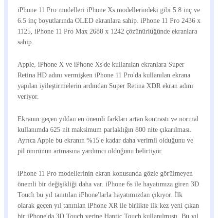
iPhone 11 Pro modelleri iPhone Xs modellerindeki gibi 5.8 inç ve
6.5 inç boyutlarında OLED ekranlara sahip. iPhone 11 Pro 2436 x
1125, iPhone 11 Pro Max 2688 x 1242 çözünürlüğünde ekranlara
sahip.
Apple, iPhone X ve iPhone Xs'de kullanılan ekranlara Super
Retina HD adını vermişken iPhone 11 Pro'da kullanılan ekrana
yapılan iyileştirmelerin ardından Super Retina XDR ekran adını
veriyor.
Ekranın geçen yıldan en önemli farkları artan kontrastı ve normal
kullanımda 625 nit maksimum parlaklığın 800 nite çıkarılması.
Ayrıca Apple bu ekranın %15'e kadar daha verimli olduğunu ve
pil ömrünün artmasına yardımcı olduğunu belirtiyor.
iPhone 11 Pro modellerinin ekran konusunda gözle görülmeyen
önemli bir değişikliği daha var. iPhone 6s ile hayatımıza giren 3D
Touch bu yıl tanıtılan iPhone'larla hayatımızdan çıkıyor. İlk
olarak geçen yıl tanıtılan iPhone XR ile birlikte ilk kez yeni çıkan
bir iPhone'da 3D Touch yerine Haptic Touch kullanılmıştı. Bu yıl