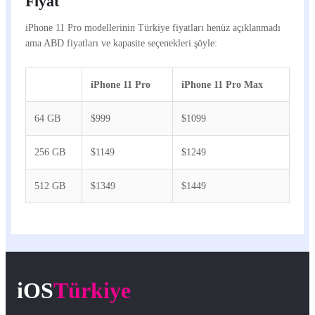
Fiyat
iPhone 11 Pro modellerinin Türkiye fiyatları henüz açıklanmadı
ama ABD fiyatları ve kapasite seçenekleri şöyle:
iPhone 11 Pro
iPhone 11 Pro Max
64 GB
$999
$1099
256 GB
$1149
$1249
512 GB
$1349
$1449
iOS
Türkiye