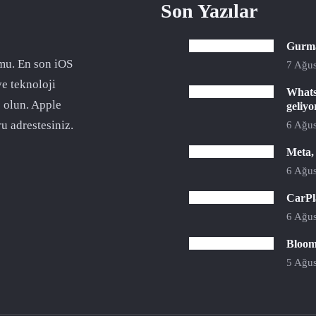
Son Yazılar
Gurman
mu. En son iOS
7 Ağus
ve teknoloji
Whats
 olun. Apple
geliyo
u adrestesiniz.
6 Ağus
Meta,
6 Ağus
CarPla
6 Ağus
Bloomb
5 Ağus