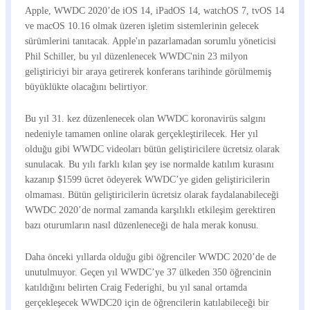
Apple, WWDC 2020’de iOS 14, iPadOS 14, watchOS 7, tvOS 14
ve macOS 10.16 olmak üzeren işletim sistemlerinin gelecek
sürümlerini tanıtacak. Apple'ın pazarlamadan sorumlu yöneticisi
Phil Schiller, bu yıl düzenlenecek WWDC'nin 23 milyon
geliştiriciyi bir araya getirerek konferans tarihinde görülmemiş
büyüklükte olacağını belirtiyor.
Bu yıl 31. kez düzenlenecek olan WWDC koronavirüs salgını
nedeniyle tamamen online olarak gerçekleştirilecek. Her yıl
olduğu gibi WWDC videoları bütün geliştiricilere ücretsiz olarak
sunulacak. Bu yılı farklı kılan şey ise normalde katılım kurasını
kazanıp $1599 ücret ödeyerek WWDC’ye giden geliştiricilerin
olmaması. Bütün geliştiricilerin ücretsiz olarak faydalanabileceği
WWDC 2020’de normal zamanda karşılıklı etkileşim gerektiren
bazı oturumların nasıl düzenleneceği de hala merak konusu.
Daha önceki yıllarda olduğu gibi öğrenciler WWDC 2020’de de
unutulmuyor. Geçen yıl WWDC’ye 37 ülkeden 350 öğrencinin
katıldığını belirten Craig Federighi, bu yıl sanal ortamda
gerçekleşecek WWDC20 için de öğrencilerin katılabileceği bir