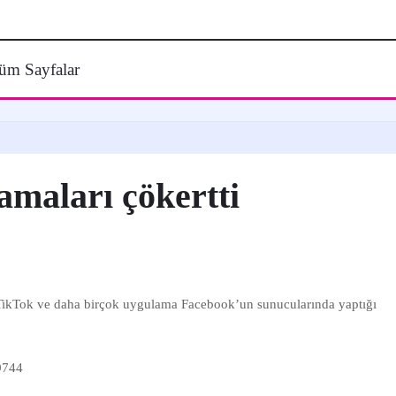
üm Sayfalar
maları çökertti
r, TikTok ve daha birçok uygulama Facebook’un sunucularında yaptığı
9744