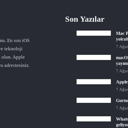
Son Yazılar
Mac P
yolcu
mu. En son iOS
7 Ağus
ve teknoloji
 olun. Apple
macOS
yayım
u adrestesiniz.
7 Ağus
Apple 
7 Ağus
Gurman
7 Ağus
Whats
geliyo