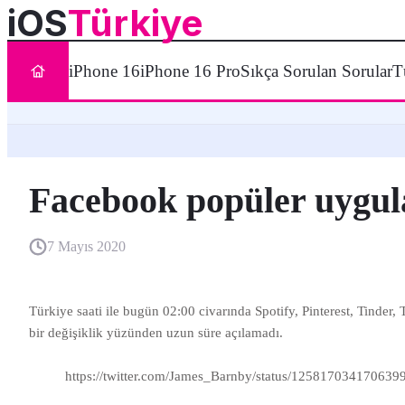
iOS
Türkiye
iPhone 16
iPhone 16 Pro
Sıkça Sorulan Sorular
T
Facebook popüler uygula
7 Mayıs 2020
Türkiye saati ile bugün 02:00 civarında Spotify, Pinterest, Tinde
bir değişiklik yüzünden uzun süre açılamadı.
https://twitter.com/James_Barnby/status/125817034170639