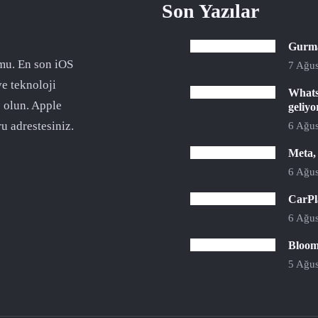
Son Yazılar
Gurman
mu. En son iOS
7 Ağus
ve teknoloji
Whats
 olun. Apple
geliyo
u adrestesiniz.
6 Ağus
Meta,
6 Ağus
CarPla
6 Ağus
Bloomb
5 Ağus