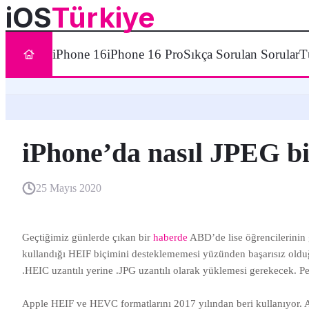
iOS
Türkiye
iPhone 16
iPhone 16 Pro
Sıkça Sorulan Sorular
T
iPhone’da nasıl JPEG bi
25 Mayıs 2020
Geçtiğimiz günlerde çıkan bir
haberde
ABD’de lise öğrencilerinin g
kullandığı HEIF biçimini desteklememesi yüzünden başarısız olduğu
.HEIC uzantılı yerine .JPG uzantılı olarak yüklemesi gerekecek. Pe
Apple HEIF ve HEVC formatlarını 2017 yılından beri kullanıyor. A