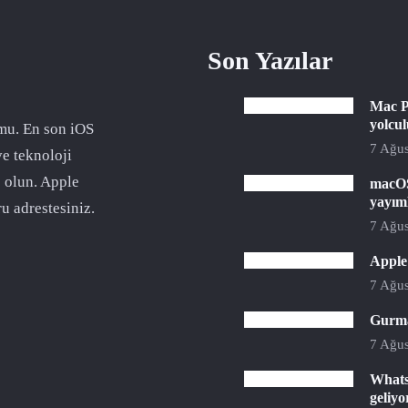
Son Yazılar
Mac P
yolcu
mu. En son iOS
7 Ağus
ve teknoloji
 olun. Apple
macOS
yayım
u adrestesiniz.
7 Ağus
Apple 
7 Ağus
Gurman
7 Ağus
Whats
geliyo