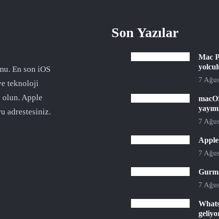
Son Yazılar
Mac P
yolcu
mu. En son iOS
7 Ağus
ve teknoloji
 olun. Apple
macOS
yayım
u adrestesiniz.
7 Ağus
Apple 
7 Ağus
Gurman
7 Ağus
Whats
geliyo