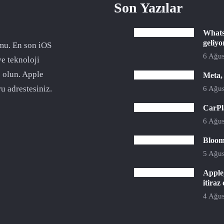
Son Yazılar
Whats
geliyo
mu. En son iOS
6 Ağus
ve teknoloji
 olun. Apple
Meta,
u adrestesiniz.
6 Ağus
CarPla
6 Ağus
Bloomb
5 Ağus
Apple,
itiraz 
4 Ağus