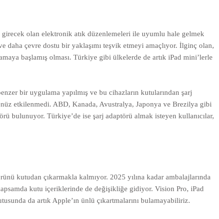
e girecek olan elektronik atık düzenlemeleri ile uyumlu hale gelmek
ve daha çevre dostu bir yaklaşımı teşvik etmeyi amaçlıyor. İlginç olan,
maya başlamış olması. Türkiye gibi ülkelerde de artık iPad mini’lerle
 benzer bir uygulama yapılmış ve bu cihazların kutularından şarj
henüz etkilenmedi. ABD, Kanada, Avustralya, Japonya ve Brezilya gibi
ü bulunuyor. Türkiye’de ise şarj adaptörü almak isteyen kullanıcılar,
törünü kutudan çıkarmakla kalmıyor. 2025 yılına kadar ambalajlarında
apsamda kutu içeriklerinde de değişikliğe gidiyor. Vision Pro, iPad
utusunda da artık Apple’ın ünlü çıkartmalarını bulamayabiliriz.