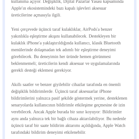
kullanıma açıyor. Değişiklik, Dijital Pazarlar Yasası kapsamında
Apple'ın ekosistemindeki bazı kapalı işlevleri aksesuar
üreticilerine açmasıyla ilgili.
Yeni çerçevede üçüncü taraf kulaklıklar, AirPods'a benzer
yakınlıkla eşleştirme akışını kullanabilecek. Destekleyen bir
kulaklık iPhone'a yaklaştırıldığında kullanıcı, klasik Bluetooth
menülerinde dolaşmadan tek adımlı bir eşleştirme deneyimi
görebilecek. Bu deneyimin her üründe hemen görünmesi
beklenmemeli; üreticilerin kendi aksesuar ve uygulamalarında
gerekli desteği eklemesi gerekiyor.
Akıllı saatler ve benzer giyilebilir cihazlar tarafında en önemli
değişiklik bildirimlerde. Üçüncü taraf aksesuarlar iPhone
bildirimlerini yalnızca pasif şekilde göstermek yerine, desteklenen
senaryolarda kullanıcının bildirimle etkileşime geçmesine de izin
verebilecek. Ancak Apple burada bir sınır koyuyor: Bildirimler
aynı anda yalnızca tek bir bağlı cihaza aktarılabiliyor. Bu nedenle
üçüncü taraf bir saate bildirim aktarımı açıldığında, Apple Watch
tarafındaki bildirim deneyimi etkilenebilir.