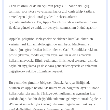
Canlı Etkinlikler de bu açılımın parçası. iPhone'daki uçuş,
teslimat, spor skoru veya zamanlayıcı gibi canlı takip kartları,
destekleyen üçüncü taraf giyilebilir aksesuarlarda
görüntülenebilecek. Bu, Apple Watch dışındaki saatlerin iPhone
ile daha güncel ve anlık bir deneyim sunmasının önünü açabilir.
Apple'ın geliştirici sözleşmelerine eklenen kurallar, aktarılan
verinin nasıl kullanılabileceğini de sınırlıyor. MacRumors'ın
aktardığına göre iletilen bildirimler ve Canlı Etkinlikler reklam,
profil çıkarma, model eğitimi veya konum izleme amacıyla
kullanılamayacak. Bilgi, yetkilendirilmiş hedef aksesuar dışında
başka bir uygulama ya da cihaza gönderilemeyecek ve anlamını
değiştirecek şekilde düzenlenemeyecek.
Bu yenilikler şimdilik bölgesel. Destek, Avrupa Birliği'nde
bulunan ve Apple hesabı AB ülkesi ya da bölgesine ayarlı iPhone
kullanıcılarıyla sınırlı. Türkiye'deki kullanıcılar açısından kısa
vadede doğrudan bir değişiklik anlamına gelmiyor; ancak Apple'ın
iPhone aksesuarlarıyla kurduğu ilişkinin regülasyon baskısıyla
nasıl değiştiğini göstermesi bakımından önemli.