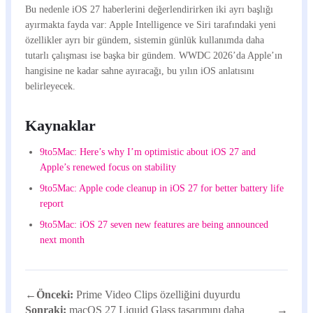
Bu nedenle iOS 27 haberlerini değerlendirirken iki ayrı başlığı
ayırmakta fayda var: Apple Intelligence ve Siri tarafındaki yeni
özellikler ayrı bir gündem, sistemin günlük kullanımda daha
tutarlı çalışması ise başka bir gündem. WWDC 2026’da Apple’ın
hangisine ne kadar sahne ayıracağı, bu yılın iOS anlatısını
belirleyecek.
Kaynaklar
9to5Mac: Here’s why I’m optimistic about iOS 27 and
Apple’s renewed focus on stability
9to5Mac: Apple code cleanup in iOS 27 for better battery life
report
9to5Mac: iOS 27 seven new features are being announced
next month
←
Önceki:
Prime Video Clips özelliğini duyurdu
Sonraki:
macOS 27 Liquid Glass tasarımını daha
→