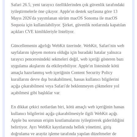
Safari 26.5, yeni tarayıcı özelliklerinden çok güvenlik tarafındaki
iyileştirmelerle öne çıkıyor. Apple'ın destek sayfasına göre 13
Mayıs 2026'da yayımlanan sürüm macOS Sonoma ile macOS
Sequoia için kullanılabiliyor. Şirket, güvenlik notlarında kapatılan
açıkları CVE kimlikleriyle listeliyor.
Güncellemenin ağırlığı WebKit üzerinde. WebKit, Safari'nin web
sayfalarını işleyen motoru olduğu için buradaki hatalar yalnızca
tarayıcı penceresindeki sekmeleri değil, web içeriği gösteren bazı
uygulama akışlarını da etkileyebiliyor. Apple'ın listesinde kötü
amaçla hazırlanmış web içeriğinin Content Security Policy
kurallarını devre dışı bırakabilmesi, hassas kullanıcı bilgilerini
açığa çıkarabilmesi veya Safari'de beklenmeyen çökmelere yol
açabilmesi gibi başlıklar var.
En dikkat çekici notlardan biri, kötü amaçlı web içeriğinin hassas
kullanıcı bilgilerini açığa çıkarabilmesiyle ilgili WebKit açığı.
Apple bu sorunun erişim kısıtlamalarını iyileştirerek giderildiğini
belirtiyor. Ayrı WebKit kayıtlarında bellek yönetimi, giriş
doğrulama ve arayüz işleme tarafında yapılan düzeltmeler de