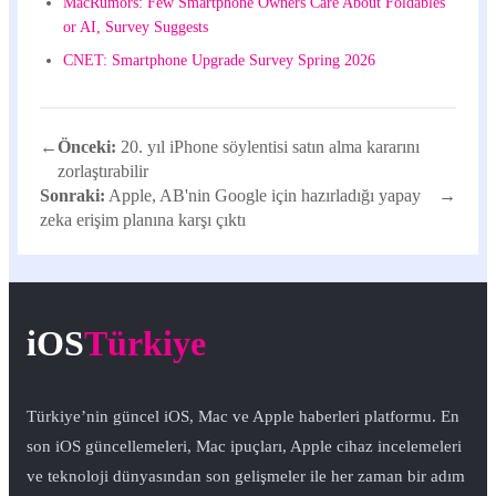
MacRumors: Few Smartphone Owners Care About Foldables
or AI, Survey Suggests
CNET: Smartphone Upgrade Survey Spring 2026
←
Önceki:
20. yıl iPhone söylentisi satın alma kararını
zorlaştırabilir
Sonraki:
Apple, AB'nin Google için hazırladığı yapay
→
zeka erişim planına karşı çıktı
iOS
Türkiye
Türkiye’nin güncel iOS, Mac ve Apple haberleri platformu. En
son iOS güncellemeleri, Mac ipuçları, Apple cihaz incelemeleri
ve teknoloji dünyasından son gelişmeler ile her zaman bir adım