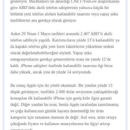
gösteriyor. MacRumors’un aktardığı CNET/YouGov araştırmasına
göre ABD’deki akıllı telefon sahiplerinin yalnızca küçük bir
bölümü yeni telefon alırken katlanabilir tasarımı veya yapay zeka
özelliklerini ana gerekçe olarak görüyor.
Anket 29 Nisan-1 Mayıs tarihleri arasında 2.407 ABD’li akıllı
telefon sahibiyle yapıldı. Katılımcıların yüzde 13’ü katlanabilir ya
da kapaklı telefon gibi yeni form faktörlerini yükseltme nedeni
olarak değerlendirebileceğini söyledi. Yapay zeka
entegrasyonlarını gerekçe gösterenlerin oranı ise yüzde 12’de
kaldı. iPhone sahipleri özelinde katlanabilir tasarıma ilgi biraz
daha yüksek, ancak yine de yüzde 14 seviyesinde.
Bu sonuç Apple için iki yönlü okunmalı. Bir yandan yüzde 13
düşük görünüyor; özellikle 2.000 dolar seviyesine yaklaşabileceği
konuşulan ilk katlanabilir iPhone için geniş kitle ilgisi garanti
değil. Diğer yandan bu oran, henüz Apple tarafından tanıtılmamış
ve çoğu kullanıcının günlük hayatta denemediği bir ürün
kategorisi için tamamen önemsiz de değil. Asıl soru, ürün ortaya
çıktığında fiyatın ve kullanım senaryolarının bu ilgiyi artırıp