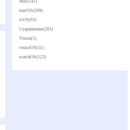
Mac
(141)
macOS
(209)
tvOS
(93)
Uygulamalar
(283)
Vision
(5)
visionOS
(11)
watchOS
(123)