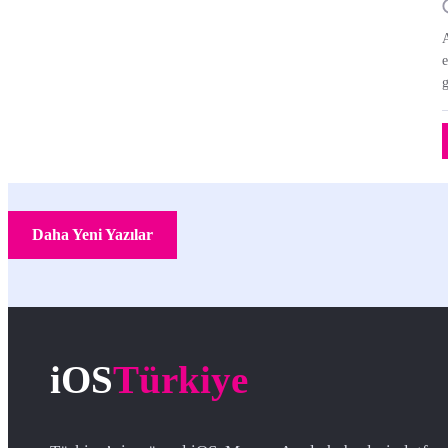
A
e
g
Daha Yeni Yazılar
iOS
Türkiye