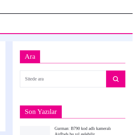
Ara
Son Yazılar
Gurman: B790 kod adlı kameralı
AirPods bu yıl gelebilir