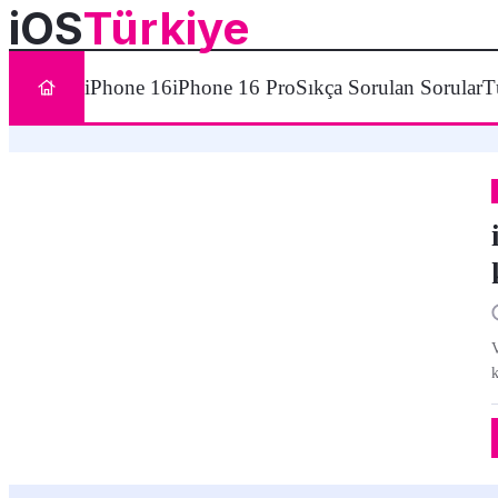
iOS
Türkiye
iPhone 16
iPhone 16 Pro
Sıkça Sorulan Sorular
T
V
k