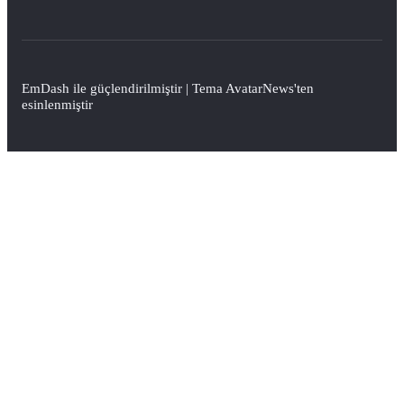
EmDash
ile güçlendirilmiştir | Tema
AvatarNews
'ten
esinlenmiştir