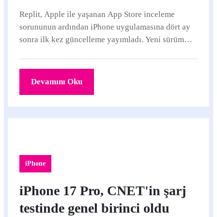
Replit, Apple ile yaşanan App Store inceleme
sorununun ardından iPhone uygulamasına dört ay
sonra ilk kez güncelleme yayımladı. Yeni sürüm
Agent 4, paralel ajanlar ve ekip iş birliği akışlarını
mobil uygulamaya taşıyor.
Devamını Oku
iPhone
iPhone 17 Pro, CNET'in şarj
testinde genel birinci oldu