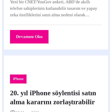
Yeni bir CNET/YouGov anketi, ABD’de akıllı
telefon sahiplerinin katlanabilir tasarım ve yapay
zeka özelliklerini satın alma nedeni olarak
görmediğini gösteriyor. Bu tablo, Apple’ın iPhone
Ultra ve Apple Intelligence planlarında fiyat, pil ve
depolama gibi temel beklentilerin hâlâ belirleyici
Devamını Oku
olduğunu hatırlatıyor.
iPhone
20. yıl iPhone söylentisi satın
alma kararını zorlaştırabilir