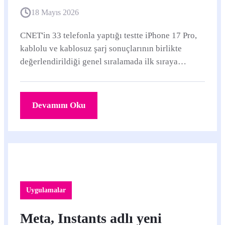
18 Mayıs 2026
CNET'in 33 telefonla yaptığı testte iPhone 17 Pro,
kablolu ve kablosuz şarj sonuçlarının birlikte
değerlendirildiği genel sıralamada ilk sıraya
yerleşti. Samsung Galaxy S26 Ultra kablolu şarjda
öne geçerken, Apple'ın avantajı özellikle kablosuz
şarj performansıyla ortaya çıktı.
Devamını Oku
Uygulamalar
Meta, Instants adlı yeni