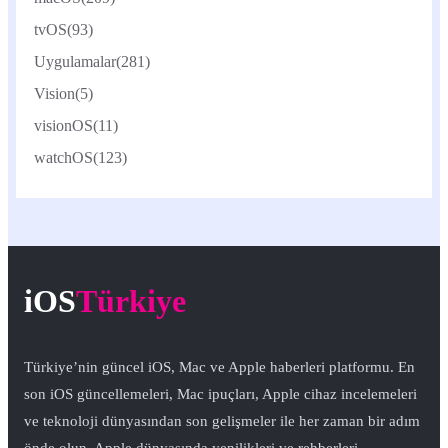
tvOS
(93)
Uygulamalar
(281)
Vision
(5)
visionOS
(11)
watchOS
(123)
iOS
Türkiye
Türkiye’nin güncel iOS, Mac ve Apple haberleri platformu. En
son iOS güncellemeleri, Mac ipuçları, Apple cihaz incelemeleri
ve teknoloji dünyasından son gelişmeler ile her zaman bir adım
önde olun. Apple dünyasında yenilikleri ve rehberleri