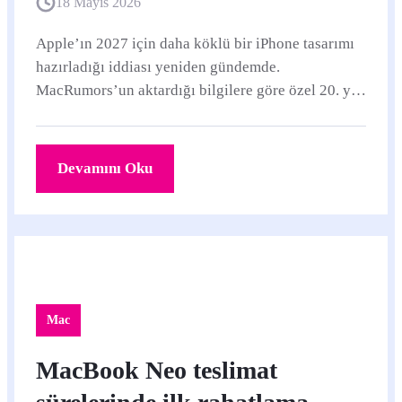
18 Mayıs 2026
Apple’ın 2027 için daha köklü bir iPhone tasarımı
hazırladığı iddiası yeniden gündemde.
MacRumors’un aktardığı bilgilere göre özel 20. yıl
modeli, iPhone yükseltmesini ertelemeyi
düşünenler için tabloyu değiştirebilir.
Devamını Oku
Mac
MacBook Neo teslimat