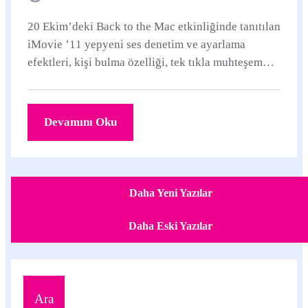
20 Ekim’deki Back to the Mac etkinliğinde tanıtılan
iMovie ’11 yepyeni ses denetim ve ayarlama
efektleri, kişi bulma özelliği, tek tıkla muhteşem
video efektleri ve yeni haber ve spor...
Devamını Oku
Daha Yeni Yazılar
Daha Eski Yazılar
Ara