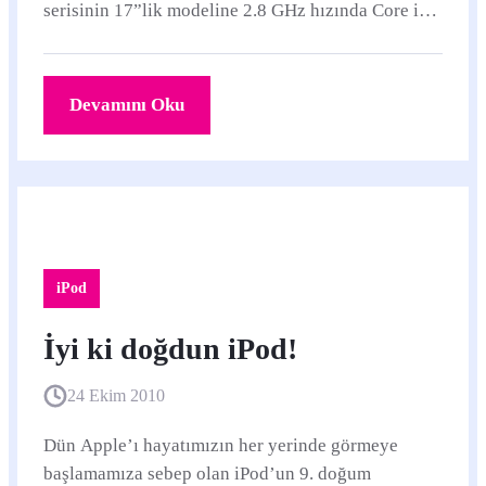
serisinin 17”lik modeline 2.8 GHz hızında Core i7
işlemci seçeneğini ekledi.
Devamını Oku
iPod
İyi ki doğdun iPod!
24 Ekim 2010
Dün Apple’ı hayatımızın her yerinde görmeye
başlamamıza sebep olan iPod’un 9. doğum