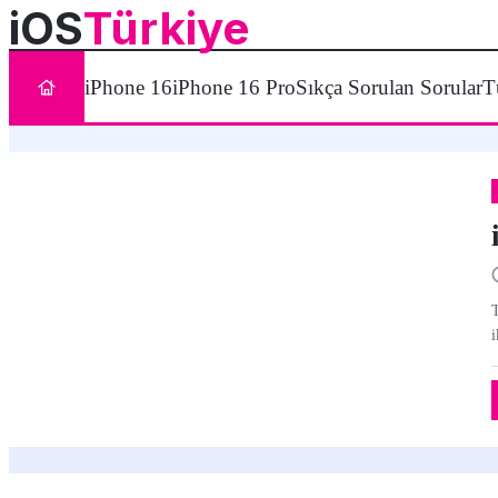
iOS
Türkiye
iPhone 16
iPhone 16 Pro
Sıkça Sorulan Sorular
T
T
i