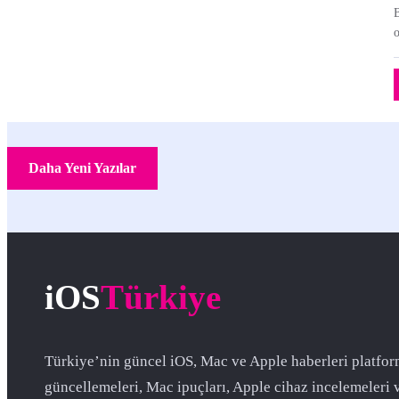
o
Daha Yeni Yazılar
iOS
Türkiye
Türkiye’nin güncel iOS, Mac ve Apple haberleri platfor
güncellemeleri, Mac ipuçları, Apple cihaz incelemeleri 