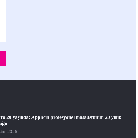
ro 20 yaşında: Apple’ın profesyonel masaüstünün 20 yıllık
luğu
tos 2026