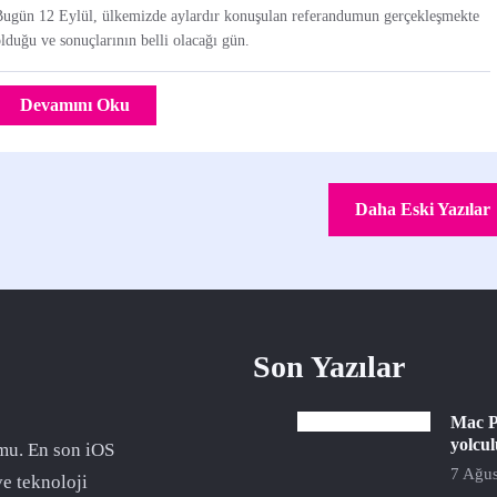
Bugün 12 Eylül, ülkemizde aylardır konuşulan referandumun gerçekleşmekte
lduğu ve sonuçlarının belli olacağı gün.
Devamını Oku
Daha Eski Yazılar
Son Yazılar
Mac P
yolcu
mu. En son iOS
7 Ağus
ve teknoloji