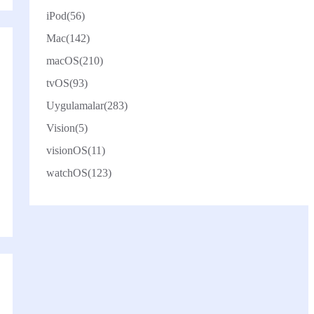
iPod
(56)
Mac
(142)
macOS
(210)
tvOS
(93)
Uygulamalar
(283)
Vision
(5)
visionOS
(11)
watchOS
(123)