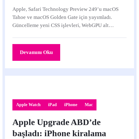
Apple, Safari Technology Preview 249’u macOS
Tahoe ve macOS Golden Gate için yayımladı.
Güncelleme yeni CSS işlevleri, WebGPU alt
grupları, WebDriver için Dijital Kimlik Bilgileri
API desteği ve çok sayıda hata düzeltmesi içeriyor.
Devamını Oku
Apple Watch
iPad
iPhone
Mac
Apple Upgrade ABD’de
başladı: iPhone kiralama