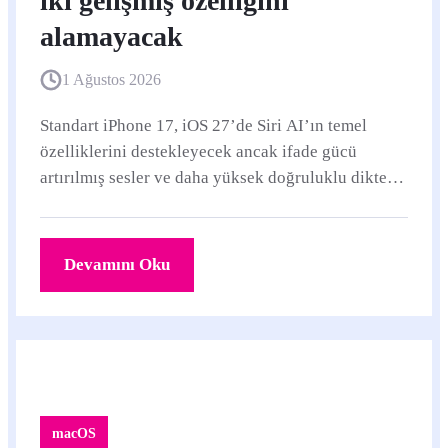
iki gelişmiş özelliğini
alamayacak
1 Ağustos 2026
Standart iPhone 17, iOS 27’de Siri AI’ın temel
özelliklerini destekleyecek ancak ifade gücü
artırılmış sesler ve daha yüksek doğruluklu dikte
için gereken en güçlü aygıt içi modeli
çalıştıramayacak.
Devamını Oku
macOS