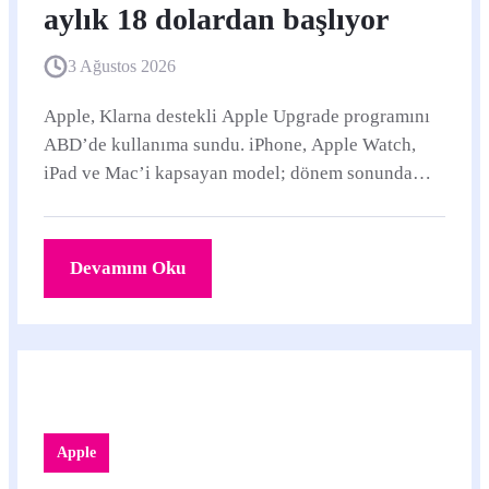
aylık 18 dolardan başlıyor
3 Ağustos 2026
Apple, Klarna destekli Apple Upgrade programını
ABD’de kullanıma sundu. iPhone, Apple Watch,
iPad ve Mac’i kapsayan model; dönem sonunda
cihazı iade etme, yenileme veya kalan bedeli
ödeyerek satın alma seçenekleri sunuyor.
Devamını Oku
Apple