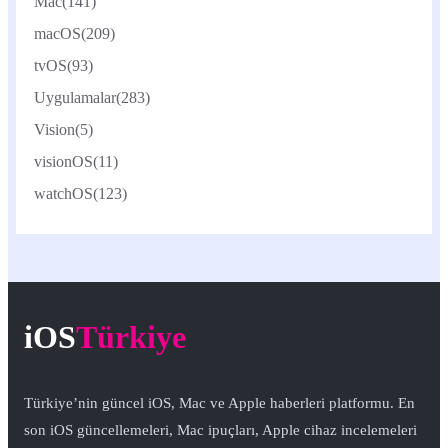
Mac
(141)
macOS
(209)
tvOS
(93)
Uygulamalar
(283)
Vision
(5)
visionOS
(11)
watchOS
(123)
iOS
Türkiye
Türkiye’nin güncel iOS, Mac ve Apple haberleri platformu. En
son iOS güncellemeleri, Mac ipuçları, Apple cihaz incelemeleri