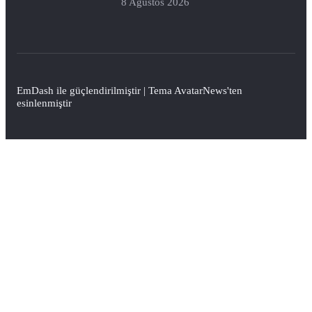
8 Ağustos 2026
EmDash
ile güçlendirilmiştir | Tema
AvatarNews
'ten
esinlenmiştir