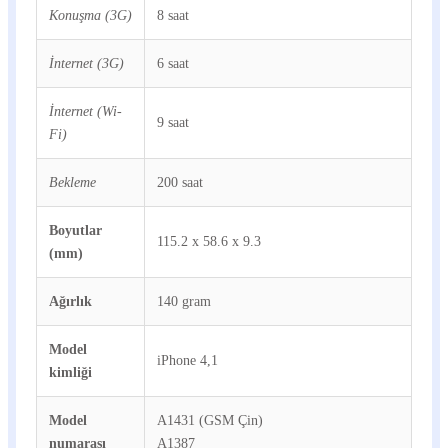
Konuşma (3G)
8 saat
İnternet (3G)
6 saat
İnternet (Wi-
9 saat
Fi)
Bekleme
200 saat
Boyutlar
115.2 x 58.6 x 9.3
(mm)
Ağırlık
140 gram
Model
iPhone 4,1
kimliği
Model
A1431 (GSM Çin)
numarası
A1387