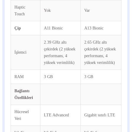
Haptic
Yok
Var
Touch
Çip
A11 Bionic
A13 Bionic
2.39 GHz altı
2.65 GHz altı
çekirdek (2 yüksek
çekirdek (2 yüksek
İşlemci
performans, 4
performans, 4
yüksek verimlilik)
yüksek verimlilik)
RAM
3 GB
3 GB
Bağlantı
Özellikleri
Hücresel
LTE Advanced
Gigabit sınıfı LTE
Veri