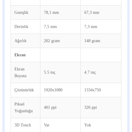
Genişlik
78,1 mm
67,3 mm
Derinlik
7,5 mm
7,3 mm
Ağırlık
202 gram
148 gram
Ekran
Ekran
5.5 inç
4.7 inç
Boyutu
Çözünürlük
1920x1080
1334x750
Piksel
401 ppi
326 ppi
Yoğunluğu
3D Touch
Var
Yok