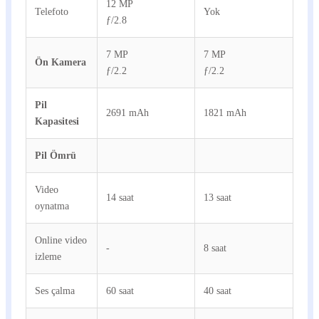
12 MP
Telefoto
Yok
ƒ/2.8
7 MP
7 MP
Ön Kamera
ƒ/2.2
ƒ/2.2
Pil
2691 mAh
1821 mAh
Kapasitesi
Pil Ömrü
Video
14 saat
13 saat
oynatma
Online video
-
8 saat
izleme
Ses çalma
60 saat
40 saat