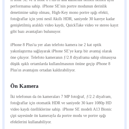
performansa sahip. iPhone SE'nin portre modunun derinlik
denetimine sahip olması, High-Key mono portre ışığı efekti,
fotoğraflar için yeni nesil Akıllı HDR, saniyede 30 kareye kadar
genişletilmiş aralıklı video kaydı, QuickTake video ve stereo kayıt
gibi bazı avantajları bulunuyor.
iPhone 8 Plus'ta yer alan telefoto kamera ise 2 kat optik
yakınlaştırma sağlayarak iPhone SE'ye karşı bir avantaj olarak
öne çıkıyor. Telefoto kameranın ƒ/2.8 diyaframa sahip olmasıysa
düşük ışıklı ortamlarda kullanılmasının önüne geçip iPhone 8
Plus'ın avantajını ortadan kaldırabiliyor.
Ön Kamera
İki telefonun da ön kameraları 7 MP fotoğraf, ƒ/2.2 diyafram,
fotoğraflar için otomatik HDR ve saniyede 30 kare 1080p HD
video kaydı özelliklerine sahip. iPhone SE modeli A13 Bionic
çipi sayesinde ön kamerayla da portre modu ve portre ışığı
efektlerini kullanabiliyor.