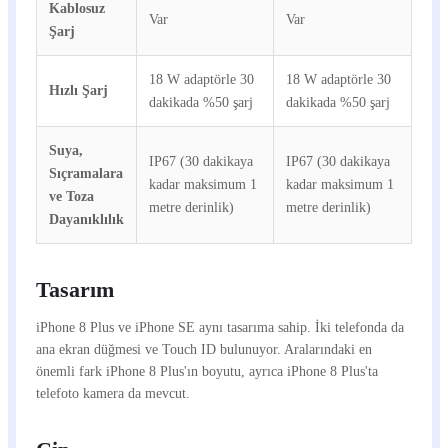
Kablosuz
Var
Var
Şarj
18 W adaptörle 30
18 W adaptörle 30
Hızlı Şarj
dakikada %50 şarj
dakikada %50 şarj
Suya,
IP67 (30 dakikaya
IP67 (30 dakikaya
Sıçramalara
kadar maksimum 1
kadar maksimum 1
ve Toza
metre derinlik)
metre derinlik)
Dayanıklılık
Tasarım
iPhone 8 Plus ve iPhone SE aynı tasarıma sahip. İki telefonda da
ana ekran düğmesi ve Touch ID bulunuyor. Aralarındaki en
önemli fark iPhone 8 Plus'ın boyutu, ayrıca iPhone 8 Plus'ta
telefoto kamera da mevcut.