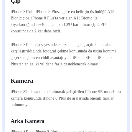
Çip
iPhone SE'nin iPhone 8 Plus'a göre en belirgin üstünlüğü A13
Bionic çipi. iPhone 8 Plus'ta yer alan A11 Bionic ile
kıyaslandığında %40 daha hızlı CPU barındıran çip GPU
konusunda da 2 kat daha hızlı.
iPhone SE bu çip sayesinde en azından geniş açılı kameralar
karşılaştırıldığında fotoğraf çekme konusunda da üstün konuma
geçerken çipin en ciddi avantajı yeni iPhone SE'nin iPhone 8
Plus'tan en az iki yıl daha fazla desteklenecek olması.
Kamera
iPhone 8'in kasası temel alınarak geliştirilen iPhone SE modelinin
kamera konusunda iPhone 8 Plus ile aralarında önemli farklar
bulunmuyor.
Arka Kamera
iPhone SE ve iPhone 8 Plus'ın ana kamerası hemen hemen aynı