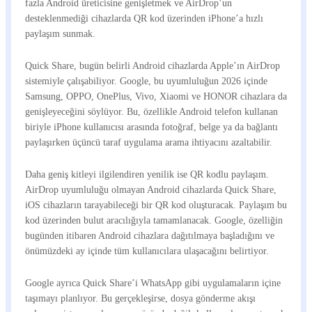
fazla Android üreticisine genişletmek ve AirDrop’un
desteklenmediği cihazlarda QR kod üzerinden iPhone’a hızlı
paylaşım sunmak.
Quick Share, bugün belirli Android cihazlarda Apple’ın AirDrop
sistemiyle çalışabiliyor. Google, bu uyumluluğun 2026 içinde
Samsung, OPPO, OnePlus, Vivo, Xiaomi ve HONOR cihazlara da
genişleyeceğini söylüyor. Bu, özellikle Android telefon kullanan
biriyle iPhone kullanıcısı arasında fotoğraf, belge ya da bağlantı
paylaşırken üçüncü taraf uygulama arama ihtiyacını azaltabilir.
Daha geniş kitleyi ilgilendiren yenilik ise QR kodlu paylaşım.
AirDrop uyumluluğu olmayan Android cihazlarda Quick Share,
iOS cihazların tarayabileceği bir QR kod oluşturacak. Paylaşım bu
kod üzerinden bulut aracılığıyla tamamlanacak. Google, özelliğin
bugünden itibaren Android cihazlara dağıtılmaya başladığını ve
önümüzdeki ay içinde tüm kullanıcılara ulaşacağını belirtiyor.
Google ayrıca Quick Share’i WhatsApp gibi uygulamaların içine
taşımayı planlıyor. Bu gerçekleşirse, dosya gönderme akışı