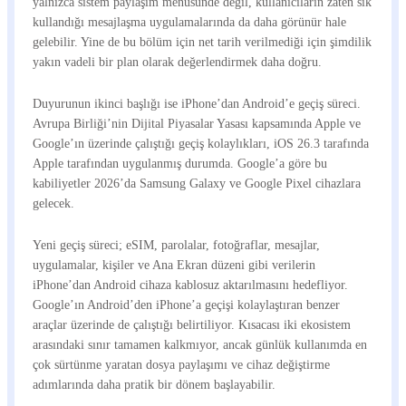
yalnızca sistem paylaşım menüsünde değil, kullanıcıların zaten sık
kullandığı mesajlaşma uygulamalarında da daha görünür hale
gelebilir. Yine de bu bölüm için net tarih verilmediği için şimdilik
yakın vadeli bir plan olarak değerlendirmek daha doğru.
Duyurunun ikinci başlığı ise iPhone’dan Android’e geçiş süreci.
Avrupa Birliği’nin Dijital Piyasalar Yasası kapsamında Apple ve
Google’ın üzerinde çalıştığı geçiş kolaylıkları, iOS 26.3 tarafında
Apple tarafından uygulanmış durumda. Google’a göre bu
kabiliyetler 2026’da Samsung Galaxy ve Google Pixel cihazlara
gelecek.
Yeni geçiş süreci; eSIM, parolalar, fotoğraflar, mesajlar,
uygulamalar, kişiler ve Ana Ekran düzeni gibi verilerin
iPhone’dan Android cihaza kablosuz aktarılmasını hedefliyor.
Google’ın Android’den iPhone’a geçişi kolaylaştıran benzer
araçlar üzerinde de çalıştığı belirtiliyor. Kısacası iki ekosistem
arasındaki sınır tamamen kalkmıyor, ancak günlük kullanımda en
çok sürtünme yaratan dosya paylaşımı ve cihaz değiştirme
adımlarında daha pratik bir dönem başlayabilir.