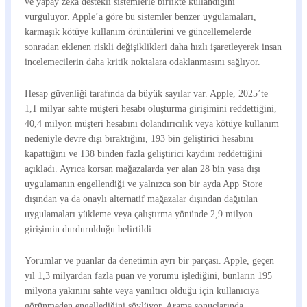
ve yapay zekâ destekli sistemlerle birlikte kullandığını
vurguluyor. Apple’a göre bu sistemler benzer uygulamaları,
karmaşık kötüye kullanım örüntülerini ve güncellemelerde
sonradan eklenen riskli değişiklikleri daha hızlı işaretleyerek insan
incelemecilerin daha kritik noktalara odaklanmasını sağlıyor.
Hesap güvenliği tarafında da büyük sayılar var. Apple, 2025’te
1,1 milyar sahte müşteri hesabı oluşturma girişimini reddettiğini,
40,4 milyon müşteri hesabını dolandırıcılık veya kötüye kullanım
nedeniyle devre dışı bıraktığını, 193 bin geliştirici hesabını
kapattığını ve 138 binden fazla geliştirici kaydını reddettiğini
açıkladı. Ayrıca korsan mağazalarda yer alan 28 bin yasa dışı
uygulamanın engellendiği ve yalnızca son bir ayda App Store
dışından ya da onaylı alternatif mağazalar dışından dağıtılan
uygulamaları yükleme veya çalıştırma yönünde 2,9 milyon
girişimin durdurulduğu belirtildi.
Yorumlar ve puanlar da denetimin ayrı bir parçası. Apple, geçen
yıl 1,3 milyardan fazla puan ve yorumu işlediğini, bunların 195
milyona yakınını sahte veya yanıltıcı olduğu için kullanıcıya
görünmeden engellediğini söylüyor. Arama sonuçlarında