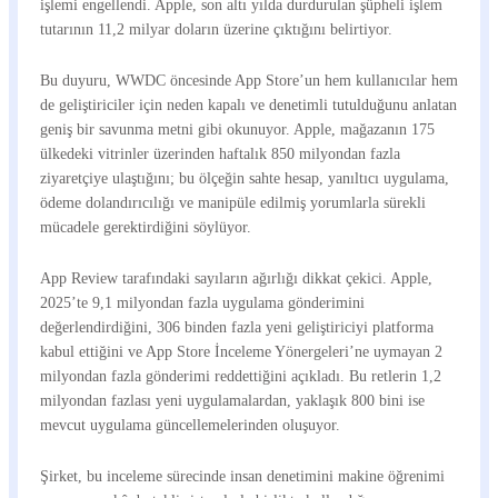
işlemi engellendi. Apple, son altı yılda durdurulan şüpheli işlem
tutarının 11,2 milyar doların üzerine çıktığını belirtiyor.
Bu duyuru, WWDC öncesinde App Store’un hem kullanıcılar hem
de geliştiriciler için neden kapalı ve denetimli tutulduğunu anlatan
geniş bir savunma metni gibi okunuyor. Apple, mağazanın 175
ülkedeki vitrinler üzerinden haftalık 850 milyondan fazla
ziyaretçiye ulaştığını; bu ölçeğin sahte hesap, yanıltıcı uygulama,
ödeme dolandırıcılığı ve manipüle edilmiş yorumlarla sürekli
mücadele gerektirdiğini söylüyor.
App Review tarafındaki sayıların ağırlığı dikkat çekici. Apple,
2025’te 9,1 milyondan fazla uygulama gönderimini
değerlendirdiğini, 306 binden fazla yeni geliştiriciyi platforma
kabul ettiğini ve App Store İnceleme Yönergeleri’ne uymayan 2
milyondan fazla gönderimi reddettiğini açıkladı. Bu retlerin 1,2
milyondan fazlası yeni uygulamalardan, yaklaşık 800 bini ise
mevcut uygulama güncellemelerinden oluşuyor.
Şirket, bu inceleme sürecinde insan denetimini makine öğrenimi