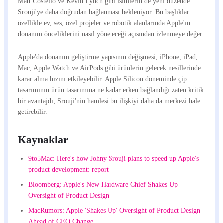
Matt Costello ve Kevin Lynch gibi isimlerin de yeni düzende
Srouji'ye daha doğrudan bağlanması bekleniyor. Bu başlıklar
özellikle ev, ses, özel projeler ve robotik alanlarında Apple'ın
donanım önceliklerini nasıl yöneteceği açısından izlenmeye değer.
Apple'da donanım geliştirme yapısının değişmesi, iPhone, iPad,
Mac, Apple Watch ve AirPods gibi ürünlerin gelecek nesillerinde
karar alma hızını etkileyebilir. Apple Silicon döneminde çip
tasarımının ürün tasarımına ne kadar erken bağlandığı zaten kritik
bir avantajdı; Srouji'nin hamlesi bu ilişkiyi daha da merkezi hale
getirebilir.
Kaynaklar
9to5Mac: Here's how Johny Srouji plans to speed up Apple's
product development: report
Bloomberg: Apple's New Hardware Chief Shakes Up
Oversight of Product Design
MacRumors: Apple 'Shakes Up' Oversight of Product Design
Ahead of CEO Change