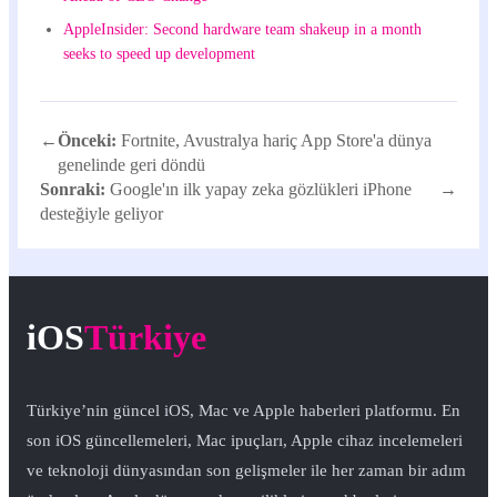
AppleInsider: Second hardware team shakeup in a month
seeks to speed up development
←
Önceki:
Fortnite, Avustralya hariç App Store'a dünya
genelinde geri döndü
Sonraki:
Google'ın ilk yapay zeka gözlükleri iPhone
→
desteğiyle geliyor
iOS
Türkiye
Türkiye’nin güncel iOS, Mac ve Apple haberleri platformu. En
son iOS güncellemeleri, Mac ipuçları, Apple cihaz incelemeleri
ve teknoloji dünyasından son gelişmeler ile her zaman bir adım