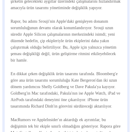
şirketin gelecekteki aygıtlar üzerindeki çalışmalarını hızlandırmak
amacıyla ürün tasarımı yönetiminde değişiklik yapıyor.
Rapor, bu adımı Srouji'nin Apple'daki genişleyen donanım
sorumluluğunun devamı olarak konumlandırıyor. Srouji uzun
süredir Apple Silicon çalışmalarının merkezindeki isimdi; yeni
düzende hedefin, çip ekipleriyle ürün ekiplerini daha yakın
çalıştırmak olduğu belirtiliyor. Bu, Apple için yalnızca yönetim
şeması değişikliği değil, ürün geliştirme ritmini etkileyebilecek
bir hamle.
En dikkat çeken değişiklik ürün tasarımı tarafında. Bloomberg'e
göre ana ürün tasarımı sorumluluğu Kate Bergeron'dan iki uzun
dönem yardımcısı Shelly Goldberg ve Dave Pakula'ya kayıyor.
Goldberg'in Mac tarafındaki, Pakula'nın ise Apple Watch, iPad ve
AirPods tarafındaki deneyimi öne çıkarılıyor. iPhone ürün
tasarımında Richard Dinh'in görevini sürdüreceği aktarılıyor.
MacRumors ve AppleInsider'ın aktardığı ek ayrıntılar, bu
değişimin tek bir ekiple sınırlı olmadığını gösteriyor. Rapora göre